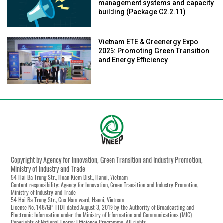
management systems and capacity
building (Package C2.2.11)
Vietnam ETE & Greenergy Expo
2026: Promoting Green Transition
and Energy Efficiency
Copyright by Agency for Innovation, Green Transition and Industry Promotion,
Ministry of Industry and Trade
54 Hai Ba Trung Str., Hoan Kiem Dist., Hanoi, Vietnam
Content responsibility: Agency for Innovation, Green Transition and Industry Promotion,
Ministry of Industry and Trade
54 Hai Ba Trung Str., Cua Nam ward, Hanoi, Vietnam
License No. 148/GP-TTĐT dated August 3, 2019 by the Authority of Broadcasting and
Electronic Information under the Ministry of Information and Communications (MIC)
Copyrights of National Energy Efficiency Programme. All rights