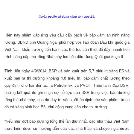
Tuyên truyền sử dụng xăng sinh học E5.
Hiện nay nhằm đáp ứng yêu cầu cấp bách về bảo đảm an ninh năng
lượng, UBND tỉnh Quảng Ngãi phối hợp với Tập đoàn Dầu khí quốc gia
Việt Nam khẩn trương tiến hành các thủ tục cần thiết để đẩy nhanh tiến
trình nâng cấp mở rộng Nhà máy lọc hóa dầu Dung Quất giai đoạn II.
Tính đến ngày 4/9/2014, BSR đã sản xuất trên 5,7 triệu lít xăng E5 và
xuất bán ra thị trường khoảng 4,8 triệu lít, bảo đảm chất lượng theo
quy định cho hai đối tác là Petrolimex và PVOil. Theo lãnh đạo BSR,
những kết quả đó ghi nhận sự nỗ lực của BSR trong việc bảo dưỡng
tổng thể nhà máy, qua đó duy trì sản xuất ổn định các sản phẩm, trong
đó có xăng sinh học E5, chủ động cung cấp cho thị trường.
“Nếu như đợt bảo dưỡng tổng thể lần thứ nhất, các nhà thầu Việt Nam
thực hiện dưới sự hướng dẫn của các nhà thầu và chuyên gia nước