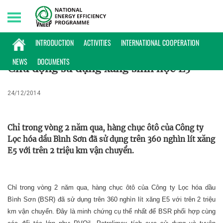
Thursday, 06/08/2026 | 20:15 GMT+7
PHỔ BIẾN KIẾN THỨC
INTRODUCTION
ACTIVITIES
INTERNATIONAL COOPERATION
NEWS
DOCUMENTS
Chủ động sử dụng xăng sinh học E5
24/12/2014
Chỉ trong vòng 2 năm qua, hàng chục ôtô của Công ty
Lọc hóa dầu Bình Sơn đã sử dụng trên 360 nghìn lít xăng
E5 với trên 2 triệu km vận chuyển.
Chỉ trong vòng 2 năm qua, hàng chục ôtô của Công ty Lọc hóa dầu
Bình Sơn (BSR) đã sử dụng trên 360 nghìn lít xăng E5 với trên 2 triệu
km vận chuyển. Đây là minh chứng cụ thể nhất để BSR phối hợp cùng