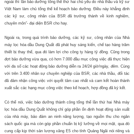
ngoài thì lần bảo dưỡng tổng thể thứ hai chủ yếu do nhà thầu và kỹ sư
Việt Nam làm chủ tổng thể kế hoạch bảo dưỡng. Điều này khẳng định
các kỹ sư, công nhân của BSR đã trưởng thành về kinh nghiệm,
chuyên môn”- đại diện BSR cho hay.
Ngoài ra, trong quá trình bảo dưỡng, các kỹ sư, công nhân của Nhà
máy lọc hóa dầu Dung Quất đã phát huy sáng kiến, chế tạo hàng trăm
thiết bị thay thế, qua đó làm lợi cho công ty hàng tỷ đồng. Cũng trong
đợt bảo dưỡng vừa qua, có hơn 7.000 đầu mục công việc đã thực hiện
với đa số các hoạt động bảo dưỡng diễn ra 24/24 giờ/ngày, đêm. Cùng
với trên 3.400 nhân sự chuyên nghiệp của BSR, các nhà thầu, đối tác
đã đảm nhận công việc với quyết tâm cao nhất và cam kết hoàn thành
xuất sắc các hạng mục công việc theo kế hoạch, hợp đồng đã ký kết.
Có thể nói, việc bảo dưỡng thành công tổng thể lần thứ hai Nhà máy
lọc hóa dầu Dung Quất không chỉ góp phần ổn định hoạt động sản xuất
của nhà máy, bảo đảm an ninh năng lượng, tạo nguồn thu cho ngân
sách quốc gia mà còn góp phần chuẩn bị kỹ lưỡng về mọi mặt, qua đó
cung cấp kịp thời sản lượng xăng E5 cho tỉnh Quảng Ngãi nói riêng và