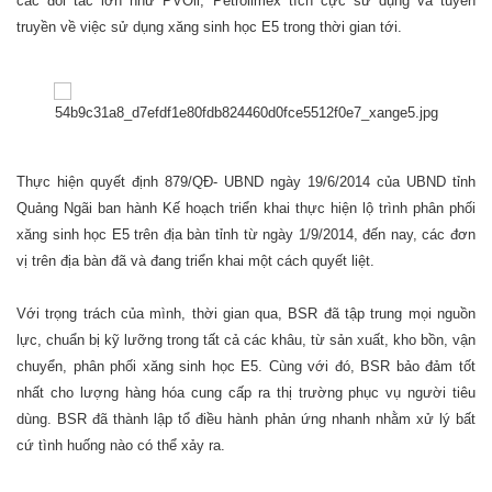
các đối tác lớn như PVOil, Petrolimex tích cực sử dụng và tuyên
truyền về việc sử dụng xăng sinh học E5 trong thời gian tới.
Thực hiện quyết định 879/QĐ- UBND ngày 19/6/2014 của UBND tỉnh
Quảng Ngãi ban hành Kế hoạch triển khai thực hiện lộ trình phân phối
xăng sinh học E5 trên địa bàn tỉnh từ ngày 1/9/2014, đến nay, các đơn
vị trên địa bàn đã và đang triển khai một cách quyết liệt.
Với trọng trách của mình, thời gian qua, BSR đã tập trung mọi nguồn
lực, chuẩn bị kỹ lưỡng trong tất cả các khâu, từ sản xuất, kho bồn, vận
chuyển, phân phối xăng sinh học E5. Cùng với đó, BSR bảo đảm tốt
nhất cho lượng hàng hóa cung cấp ra thị trường phục vụ người tiêu
dùng. BSR đã thành lập tổ điều hành phản ứng nhanh nhằm xử lý bất
cứ tình huống nào có thể xảy ra.