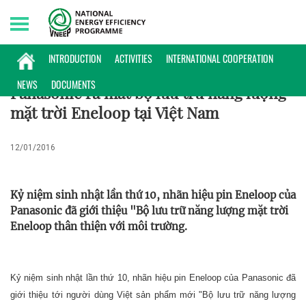
Friday, 07/08/2026 | 04:09 GMT+7
PHỔ BIẾN KIẾN THỨC
INTRODUCTION
ACTIVITIES
INTERNATIONAL COOPERATION
NEWS
DOCUMENTS
Panasonic ra mắt bộ lưu trữ năng lượng
mặt trời Eneloop tại Việt Nam
12/01/2016
Kỷ niệm sinh nhật lần thứ 10, nhãn hiệu pin Eneloop của
Panasonic đã giới thiệu "Bộ lưu trữ năng lượng mặt trời
Eneloop thân thiện với môi trường.
Kỷ niệm sinh nhật lần thứ 10, nhãn hiệu pin Eneloop của Panasonic đã
giới thiệu tới người dùng Việt sản phẩm mới "Bộ lưu trữ năng lượng