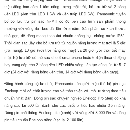
triệu đồng bao gồm 1 tấm năng lượng mặt trời, bộ lưu trữ và 2 bóng
đèn LED (đèn tròn LED 1,5W và đèn tuýp LED 5W). Panasonic tuyên
bố bộ lưu trữ pin sạc Ni-MH có độ bền cao hơn sản phẩm thông
thường với vòng đời kéo dài lên tới 5 năm. Sản phẩm có kích thước
nhỏ gọn, dễ dàng mang theo đạt chuẩn chống bụi, chống nước IP52.
Thời gian sạc đầy cho bộ lưu trữ từ nguồn năng lượng mặt trời là 5 giờ
(trời nắng), 10 giờ (với trời nắng có mây) và 20 giờ (với thời tiết mây
mù). Bộ lưu trữ có thể sạc cho 3 smartphone hoặc 6 điện thoại di động
hay cung cấp cho 2 bóng đèn LED chiếu sáng liên tục cùng lúc từ 5 -7
giờ (24 giờ với riêng bóng đèn tròn, 14 giờ với riêng bóng đèn tuýp).
Đồng hành cùng bộ lưu trữ, Panasonic còn giới thiệu thế hệ pin sạc
Eneloop mới có chất lượng cao và thân thiện với môi trường theo tiêu
chuẩn Nhật Bản. Dòng pin sạc chuyên nghiệp Eneloop Pro (đen) có khả
năng sạc lại 500 lần dành cho các thiết bị tiêu hao nhiều điện năng.
Dòng pin phổ thông Eneloop Lite (xanh) với vòng đời 3.000 lần và dòng
pin tiêu chuẩn Eneloop trắng (sạc lại 2.100 lần).