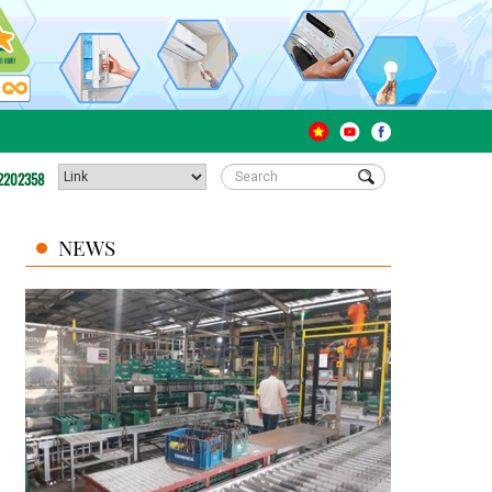
2202358
NEWS