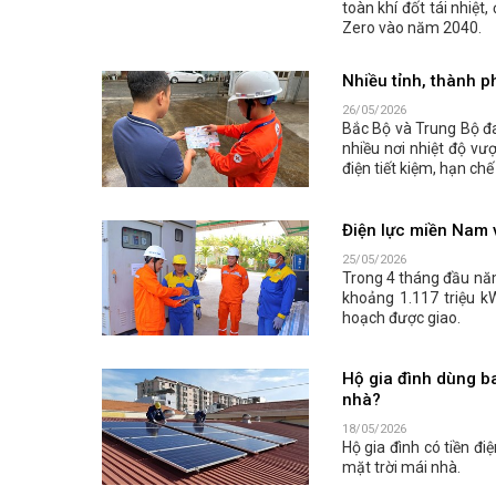
toàn khí đốt tái nhiệ
Zero vào năm 2040.
Nhiều tỉnh, thành p
26/05/2026
Bắc Bộ và Trung Bộ đ
nhiều nơi nhiệt độ v
điện tiết kiệm, hạn ch
Điện lực miền Nam v
25/05/2026
Trong 4 tháng đầu năm
khoảng 1.117 triệu k
hoạch được giao.
Hộ gia đình dùng ba
nhà?
18/05/2026
Hộ gia đình có tiền đi
mặt trời mái nhà.