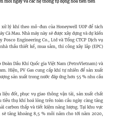
iên mỗi ngày và các hệ thống tự động hoá tiên tiến
 xử lý khí theo mô-đun của Honeywell UOP để tách
 máy Cà Mau. Nhà máy này sẽ được xây dựng và dự kiến
ty Posco Engineering Co., Ltd và Tổng CTCP Dịch vụ
 nhà thầu thiết kế, mua sắm, thi công xây lắp (EPC)
ập Đoàn Dầu Khí Quốc gia Việt Nam (PetroVietnam) và
Nam. Hiện, PV Gas cung cấp khí tự nhiên để sản xuất
 lượng sản xuất trong nước đáp ứng hơn 55 % nhu cầu
liệu đốt, phục vụ giao thông vận tải, sản xuất chất
u tiêu thụ khí hoá lỏng trên toàn cầu ngày càng tăng
hải carbon thấp và tiết kiệm năng lượng. Tại khu vực
ến sẽ tăng khoảng 8,5 % mỗi năm cho tới năm 2020,