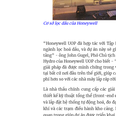
Cơ sở lọc dầu của Honeywell
“Honeywell UOP đã hợp tác với Tập
ngành lọc hoá dầu, và dự án này sẽ 
tăng” - ông John Gugel, Phó Chủ tịc
Hydro của Honeywell UOP cho biết - 
giải pháp đã được minh chứng trong v
tại bất cứ nơi đâu trên thế giới, giúp
phí hơn so với các nhà máy lắp ráp rời
Là nhà thầu chính cung cấp các giải
thiết kế kỹ thuật tổng thể (front-end
và lắp đặt hệ thống tự động hoá, đo đạ
khí và các trạm điều hành kho cảng.
quan trọng giúp dự án được triển kha