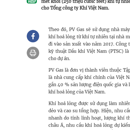
mét khối (250 triệu cubic feet) khí tự nh
cho Tổng công ty Khí Việt Nam.
Theo đó, PV Gas sẽ sử dụng nhà máy
khí hoá lỏng từ khí tự nhiên tại nhà
đi vào sản xuất vào năm 2017. Công 
kỹ thuật Dầu khí Việt Nam (PTSC) là
cho dự án.
PV Gas là đơn vị thành viên thuộc T
là nhà cung cấp khí chính của Việt 
gần 40 % sản lượng điện quốc gia và
khí hoá lỏng của Việt Nam.
Khí hoá lỏng được sử dụng làm nhiên 
dẻo và cao su tổng hợp. Hiện, nhu cầ
nhanh do tính linh hoạt, lượng khí t
châu Á, nhu cầu khí hoá lỏng dự ki