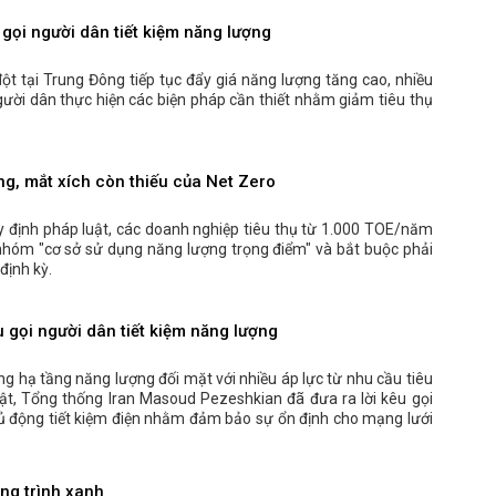
gọi người dân tiết kiệm năng lượng
ột tại Trung Đông tiếp tục đẩy giá năng lượng tăng cao, nhiều
gười dân thực hiện các biện pháp cần thiết nhằm giảm tiêu thụ
g, mắt xích còn thiếu của Net Zero
y định pháp luật, các doanh nghiệp tiêu thụ từ 1.000 TOE/năm
nhóm "cơ sở sử dụng năng lượng trọng điểm" và bắt buộc phải
định kỳ.
 gọi người dân tiết kiệm năng lượng
ng hạ tầng năng lượng đối mặt với nhiều áp lực từ nhu cầu tiêu
ật, Tổng thống Iran Masoud Pezeshkian đã đưa ra lời kêu gọi
ủ động tiết kiệm điện nhằm đảm bảo sự ổn định cho mạng lưới
ng trình xanh