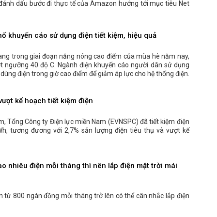
t, đánh dấu bước đi thực tế của Amazon hướng tới mục tiêu Net
hố khuyến cáo sử dụng điện tiết kiệm, hiệu quả
ang trong giai đoạn nắng nóng cao điểm của mùa hè năm nay,
ượt ngưỡng 40 độ C. Ngành điện khuyến cáo người dân sử dụng
ế dùng điện trong giờ cao điểm để giảm áp lực cho hệ thống điện.
ượt kế hoạch tiết kiệm điện
, Tổng Công ty Điện lực miền Nam (EVNSPC) đã tiết kiệm điện
Wh, tương đương với 2,7% sản lượng điện tiêu thụ và vượt kế
o nhiêu điện mỗi tháng thì nên lắp điện mặt trời mái
ện từ 800 ngàn đồng mỗi tháng trở lên có thể cân nhắc lắp điện