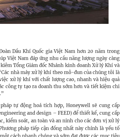
 Đoàn Dầu Khí Quốc gia Việt Nam hơn 20 năm trong
giúp Việt Nam đáp ứng nhu cầu năng lượng ngày càng
h kiêm Tổng Giám đốc Nhánh kinh doanh Xử lý Khí và
“Các nhà máy xử lý khí theo mô-đun của chúng tôi là
iệc xử lý khí với chất lượng cao, nhanh và hiệu quả
 các công ty tạo ra doanh thu sớm hơn và tiết kiệm chi
.”
 pháp tự động hoá tích hợp, Honeywell sẽ cung cấp
 engineering and design – FEED) để thiết kế, cung cấp
c, kiểm soát, an toàn và an ninh cho các đơn vị xử lý
 Phương pháp tiếp cận đồng nhất này chính là yếu tố
i một cách nhanh chóng và sớm đạt được các mục tiêu