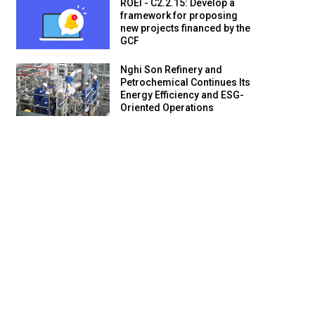
ROEI - C2.2.15: Develop a
framework for proposing
new projects financed by the
GCF
Nghi Son Refinery and
Petrochemical Continues Its
Energy Efficiency and ESG-
Oriented Operations