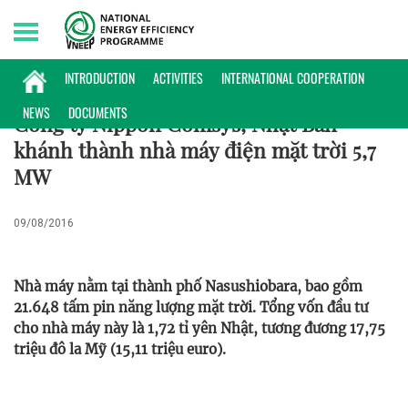
Monday, 10/08/2026 | 19:59 GMT+7
PHỔ BIẾN KIẾN THỨC
INTRODUCTION
ACTIVITIES
INTERNATIONAL COOPERATION
NEWS
DOCUMENTS
Công ty Nippon Comsys, Nhật Bản
khánh thành nhà máy điện mặt trời 5,7
MW
09/08/2016
Nhà máy nằm tại thành phố Nasushiobara, bao gồm
21.648 tấm pin năng lượng mặt trời. Tổng vốn đầu tư
cho nhà máy này là 1,72 tỉ yên Nhật, tương đương 17,75
triệu đô la Mỹ (15,11 triệu euro).