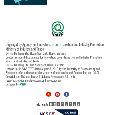
Copyright by Agency for Innovation, Green Transition and Industry Promotion,
Ministry of Industry and Trade
54 Hai Ba Trung Str., Hoan Kiem Dist., Hanoi, Vietnam
Content responsibility: Agency for Innovation, Green Transition and Industry Promotion,
Ministry of Industry and Trade
54 Hai Ba Trung Str., Cua Nam ward, Hanoi, Vietnam
License No. 148/GP-TTĐT dated August 3, 2019 by the Authority of Broadcasting and
Electronic Information under the Ministry of Information and Communications (MIC)
Copyrights of National Energy Efficiency Programme. All rights
reserved:tietkiemnangluong.com.vn | vneec.gov.vn
Designed by
Total visits
6
8
4
4
9
4
3
2