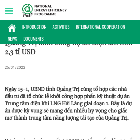
Saturday, 08/08/2026 | 05:49 GMT+7
PHỔ BIẾN KIẾN THỨC
INTRODUCTION
ACTIVITIES
INTERNATIONAL COOPERATION
NEWS
DOCUMENTS
Quảng Trị khởi công dự án điện khí hơn
2,3 tỉ USD
25/01/2022
Ngày 15-1, UBND tỉnh Quảng Trị cùng tổ hợp các nhà
đầu tư đã tổ chức lễ khởi công hợp phần kỹ thuật dự án
Trung tâm điện khí LNG Hải Lăng giai đoạn 1. Đây là dự
án được kỳ vọng sẽ mang đến nhiều hy vọng cho giấc
mơ thành trung tâm năng lượng tái tạo của Quảng Trị.