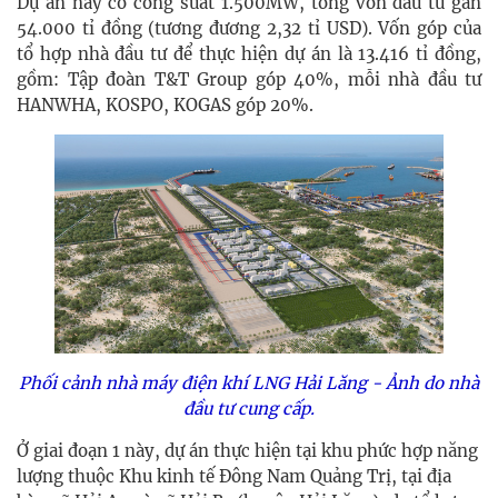
Dự án này có công suất 1.500MW, tổng vốn đầu tư gần
54.000 tỉ đồng (tương đương 2,32 tỉ USD). Vốn góp của
tổ hợp nhà đầu tư để thực hiện dự án là 13.416 tỉ đồng,
gồm: Tập đoàn T&T Group góp 40%, mỗi nhà đầu tư
HANWHA, KOSPO, KOGAS góp 20%.
Phối cảnh nhà máy điện khí LNG Hải Lăng - Ảnh do nhà
đầu tư cung cấp.
Ở giai đoạn 1 này, dự án thực hiện tại khu phức hợp năng
lượng thuộc Khu kinh tế Đông Nam Quảng Trị, tại địa