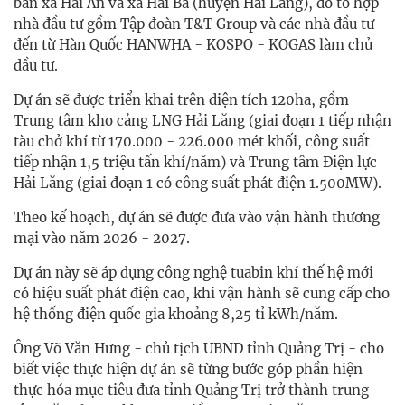
bàn xã Hải An và xã Hải Ba (huyện Hải Lăng), do tổ hợp
nhà đầu tư gồm Tập đoàn T&T Group và các nhà đầu tư
đến từ Hàn Quốc HANWHA - KOSPO - KOGAS làm chủ
đầu tư.
Dự án sẽ được triển khai trên diện tích 120ha, gồm
Trung tâm kho cảng LNG Hải Lăng (giai đoạn 1 tiếp nhận
tàu chở khí từ 170.000 - 226.000 mét khối, công suất
tiếp nhận 1,5 triệu tấn khí/năm) và Trung tâm Điện lực
Hải Lăng (giai đoạn 1 có công suất phát điện 1.500MW).
Theo kế hoạch, dự án sẽ được đưa vào vận hành thương
mại vào năm 2026 - 2027.
Dự án này sẽ áp dụng công nghệ tuabin khí thế hệ mới
có hiệu suất phát điện cao, khi vận hành sẽ cung cấp cho
hệ thống điện quốc gia khoảng 8,25 tỉ kWh/năm.
Ông Võ Văn Hưng - chủ tịch UBND tỉnh Quảng Trị - cho
biết việc thực hiện dự án sẽ từng bước góp phần hiện
thực hóa mục tiêu đưa tỉnh Quảng Trị trở thành trung