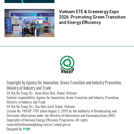
Vietnam ETE & Greenergy Expo
2026: Promoting Green Transition
and Energy Efficiency
Copyright by Agency for Innovation, Green Transition and Industry Promotion,
Ministry of Industry and Trade
54 Hai Ba Trung Str., Hoan Kiem Dist., Hanoi, Vietnam
Content responsibility: Agency for Innovation, Green Transition and Industry Promotion,
Ministry of Industry and Trade
54 Hai Ba Trung Str., Cua Nam ward, Hanoi, Vietnam
License No. 148/GP-TTĐT dated August 3, 2019 by the Authority of Broadcasting and
Electronic Information under the Ministry of Information and Communications (MIC)
Copyrights of National Energy Efficiency Programme. All rights
reserved:tietkiemnangluong.com.vn | vneec.gov.vn
Designed by