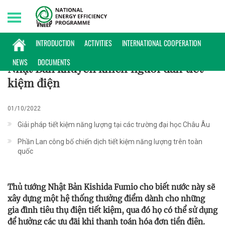
Friday, 07/08/2026 | 16:59 GMT+7
PHỔ BIẾN KIẾN THỨC
INTRODUCTION
ACTIVITIES
INTERNATIONAL COOPERATION
NEWS
DOCUMENTS
Nhật Bản khuyến khích người dân tiết
kiệm điện
01/10/2022
Giải pháp tiết kiệm năng lượng tại các trường đại học Châu Âu
Phần Lan công bố chiến dịch tiết kiệm năng lượng trên toàn
quốc
Thủ tướng Nhật Bản Kishida Fumio cho biết nước này sẽ
xây dựng một hệ thống thưởng điểm dành cho những
gia đình tiêu thụ điện tiết kiệm, qua đó họ có thể sử dụng
để hưởng các ưu đãi khi thanh toán hóa đơn tiền điện.