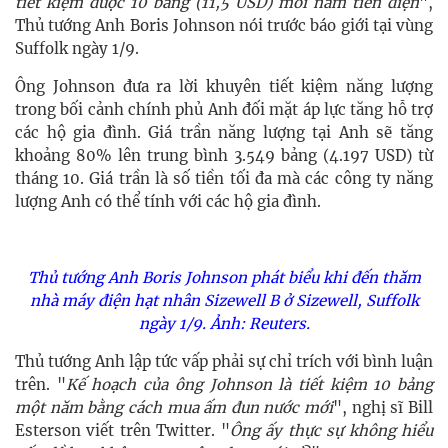
tiết kiệm được 10 bảng (11,5 USD) mỗi năm tiền điện
",
Thủ tướng Anh Boris Johnson nói trước báo giới tại vùng
Suffolk ngày 1/9.
Ông Johnson đưa ra lời khuyên tiết kiệm năng lượng
trong bối cảnh chính phủ Anh đối mặt áp lực tăng hỗ trợ
các hộ gia đình. Giá trần năng lượng tại Anh sẽ tăng
khoảng 80% lên trung bình 3.549 bảng (4.197 USD) từ
tháng 10. Giá trần là số tiền tối đa mà các công ty năng
lượng Anh có thể tính với các hộ gia đình.
Thủ tướng Anh Boris Johnson phát biểu khi đến thăm
nhà máy điện hạt nhân Sizewell B ở Sizewell, Suffolk
ngày 1/9. Ảnh: Reuters.
Thủ tướng Anh lập tức vấp phải sự chỉ trích với bình luận
trên. "
Kế hoạch của ông Johnson là tiết kiệm 10 bảng
một năm bằng cách mua ấm đun nước mới
", nghị sĩ Bill
Esterson viết trên Twitter. "
Ông ấy thực sự không hiểu