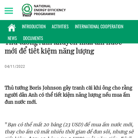
Friday, 07/08/2026 | 01:50 GMT+7
PHỔ BIẾN KIẾN THỨC
INTRODUCTION
ACTIVITIES
INTERNATIONAL COOPERATION
NEWS
DOCUMENTS
Thủ tướng Anh khuyên mua ấm nước
mới để tiết kiệm năng lượng
04/11/2022
Thủ tướng Boris Johnson gây tranh cãi khi ông cho rằng
người dân Anh có thể tiết kiệm năng lượng nếu mua ấm
đun nước mới.
"
Bạn có thể mất 20 bảng (23 USD) để mua ấm nước mới,
thay cho ấm cũ mất nhiều thời gian để đun sôi, nhưng sẽ