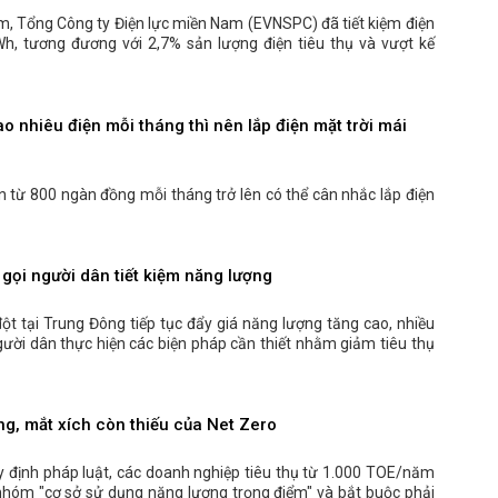
, Tổng Công ty Điện lực miền Nam (EVNSPC) đã tiết kiệm điện
Wh, tương đương với 2,7% sản lượng điện tiêu thụ và vượt kế
o nhiêu điện mỗi tháng thì nên lắp điện mặt trời mái
ện từ 800 ngàn đồng mỗi tháng trở lên có thể cân nhắc lắp điện
gọi người dân tiết kiệm năng lượng
ột tại Trung Đông tiếp tục đẩy giá năng lượng tăng cao, nhiều
gười dân thực hiện các biện pháp cần thiết nhằm giảm tiêu thụ
g, mắt xích còn thiếu của Net Zero
y định pháp luật, các doanh nghiệp tiêu thụ từ 1.000 TOE/năm
nhóm "cơ sở sử dụng năng lượng trọng điểm" và bắt buộc phải