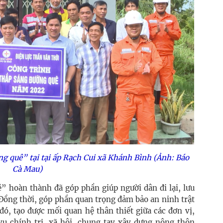
g quê” tại tại ấp Rạch Cui xã Khánh Bình (Ảnh: Báo
Cà Mau)
” hoàn thành đã góp phần giúp người dân đi lại, lưu
Ðồng thời, góp phần quan trọng đảm bảo an ninh trật
ó, tạo được mối quan hệ thân thiết giữa các đơn vị,
ụ chính trị, xã hội, chung tay xây dựng nông thôn