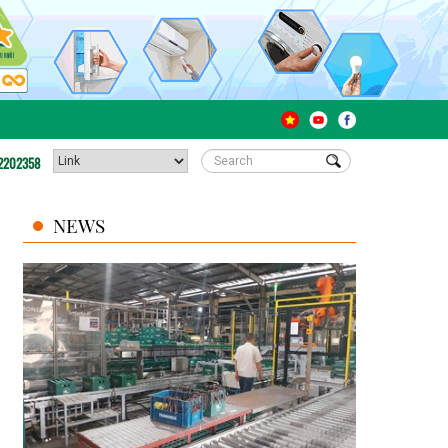
2202358
NEWS