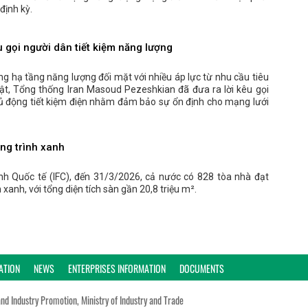
định kỳ.
 gọi người dân tiết kiệm năng lượng
ng hạ tầng năng lượng đối mặt với nhiều áp lực từ nhu cầu tiêu
ật, Tổng thống Iran Masoud Pezeshkian đã đưa ra lời kêu gọi
ủ động tiết kiệm điện nhằm đảm bảo sự ổn định cho mạng lưới
ng trình xanh
nh Quốc tế (IFC), đến 31/3/2026, cả nước có 828 tòa nhà đạt
xanh, với tổng diện tích sàn gần 20,8 triệu m².
ATION
NEWS
ENTERPRISES INFORMATION
DOCUMENTS
and Industry Promotion, Ministry of Industry and Trade