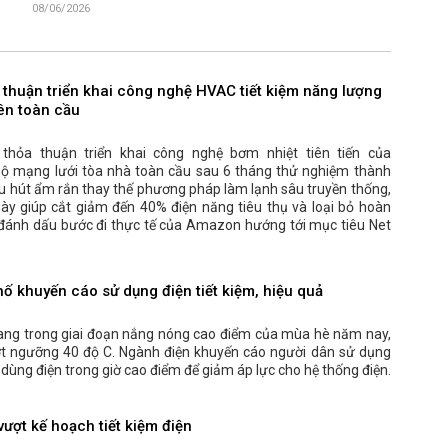
08/06/2026
 thuận triển khai công nghệ HVAC tiết kiệm năng lượng
rên toàn cầu
hỏa thuận triển khai công nghệ bơm nhiệt tiên tiến của
bộ mạng lưới tòa nhà toàn cầu sau 6 tháng thử nghiệm thành
ệu hút ẩm rắn thay thế phương pháp làm lạnh sâu truyền thống,
ày giúp cắt giảm đến 40% điện năng tiêu thụ và loại bỏ hoàn
t, đánh dấu bước đi thực tế của Amazon hướng tới mục tiêu Net
hố khuyến cáo sử dụng điện tiết kiệm, hiệu quả
ang trong giai đoạn nắng nóng cao điểm của mùa hè năm nay,
ượt ngưỡng 40 độ C. Ngành điện khuyến cáo người dân sử dụng
ế dùng điện trong giờ cao điểm để giảm áp lực cho hệ thống điện.
ượt kế hoạch tiết kiệm điện