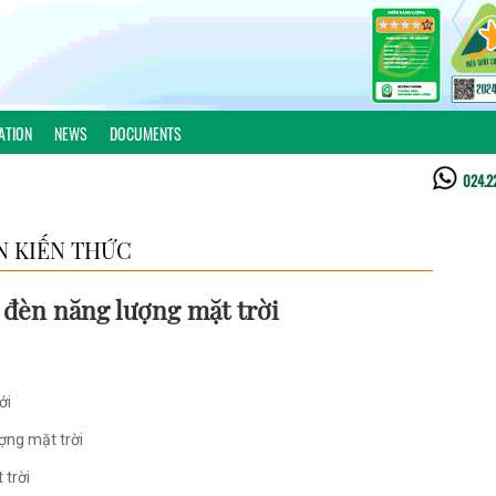
ATION
NEWS
DOCUMENTS
024.2
N KIẾN THỨC
đèn năng lượng mặt trời
ới
ợng mặt trời
 trời