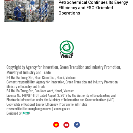
Petrochemical Continues Its Energy
Efficiency and ESG-Oriented
Operations
Copyright by Agency for Innovation, Green Transition and Industry Promotion,
Ministry of Industry and Trade
54 Hai Ba Trung Str., Hoan Kiem Dist., Hanoi, Vietnam
Content responsibility: Agency for Innovation, Green Transition and Industry Promotion,
Ministry of Industry and Trade
54 Hai Ba Trung Str., Cua Nam ward, Hanoi, Vietnam
License No. 148/GP-TTĐT dated August 3, 2019 by the Authority of Broadcasting and
Electronic Information under the Ministry of Information and Communications (MIC)
Copyrights of National Energy Efficiency Programme. All rights
reserved:tietkiemnangluong.com.vn | vneec.gov.vn
Designed by