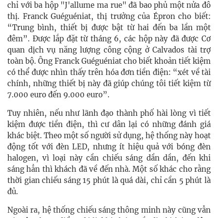
chỉ với ba hộp "J'allume ma rue" đã bao phủ một nửa đô
thị. Franck Guéguéniat, thị trưởng của Épron cho biết:
“Trung bình, thiết bị được bật từ hai đến ba lần một
đêm”. Được lắp đặt từ tháng 6, các hộp này đã được Cơ
quan dịch vụ năng lượng công cộng ở Calvados tài trợ
toàn bộ. Ông Franck Guéguéniat cho biết khoản tiết kiệm
có thể được nhìn thấy trên hóa đơn tiền điện: “xét về tài
chính, những thiết bị này đã giúp chúng tôi tiết kiệm từ
7.000 euro đến 9.000 euro”.
Tuy nhiên, nếu như lãnh đạo thành phố hài lòng vì tiết
kiệm được tiền điện, thì cư dân lại có những đánh giá
khác biệt. Theo một số người sử dụng, hệ thống này hoạt
động tốt với đèn LED, nhưng ít hiệu quả với bóng đèn
halogen, vì loại này cần chiếu sáng dần dần, đến khi
sáng hẳn thì khách đã về đến nhà. Một số khác cho rằng
thời gian chiếu sáng 15 phút là quá dài, chỉ cần 5 phút là
đủ.
Ngoài ra, hệ thống chiếu sáng thông minh này cũng vẫn