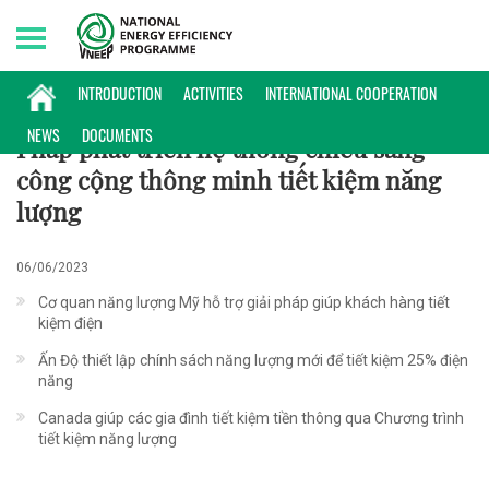
Thursday, 06/08/2026 | 11:16 GMT+7
PHỔ BIẾN KIẾN THỨC
INTRODUCTION
ACTIVITIES
INTERNATIONAL COOPERATION
NEWS
DOCUMENTS
Pháp phát triển hệ thống chiếu sáng
công cộng thông minh tiết kiệm năng
lượng
06/06/2023
Cơ quan năng lượng Mỹ hỗ trợ giải pháp giúp khách hàng tiết
kiệm điện
Ấn Độ thiết lập chính sách năng lượng mới để tiết kiệm 25% điện
năng
Canada giúp các gia đình tiết kiệm tiền thông qua Chương trình
tiết kiệm năng lượng