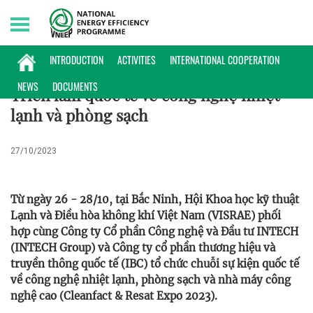
Sunday, 09/08/2026 | 01:38 GMT+7
PHỔ BIẾN KIẾN THỨC
INTRODUCTION
ACTIVITIES
INTERNATIONAL COOPERATION
NEWS
DOCUMENTS
Triển lãm quốc tế về công nghệ nhiệt
lạnh và phòng sạch
27/10/2023
Từ ngày 26 - 28/10, tại Bắc Ninh, Hội Khoa học kỹ thuật
Lạnh và Điều hòa không khí Việt Nam (VISRAE) phối
hợp cùng Công ty Cổ phần Công nghệ và Đầu tư INTECH
(INTECH Group) và Công ty cổ phần thương hiệu và
truyền thông quốc tế (IBC) tổ chức chuỗi sự kiện quốc tế
về công nghệ nhiệt lạnh, phòng sạch và nhà máy công
nghệ cao (Cleanfact & Resat Expo 2023).