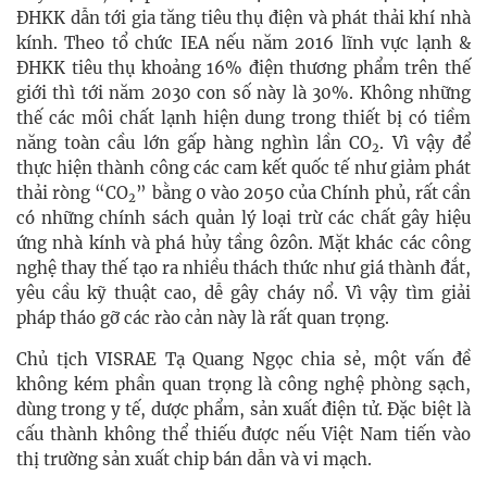
ĐHKK dẫn tới gia tăng tiêu thụ điện và phát thải khí nhà
kính. Theo tổ chức IEA nếu năm 2016 lĩnh vực lạnh &
ĐHKK tiêu thụ khoảng 16% điện thương phẩm trên thế
giới thì tới năm 2030 con số này là 30%. Không những
thế các môi chất lạnh hiện dung trong thiết bị có tiềm
năng toàn cầu lớn gấp hàng nghìn lần CO
. Vì vậy để
2
thực hiện thành công các cam kết quốc tế như giảm phát
thải ròng “CO
” bằng 0 vào 2050 của Chính phủ, rất cần
2
có những chính sách quản lý loại trừ các chất gây hiệu
ứng nhà kính và phá hủy tầng ôzôn. Mặt khác các công
nghệ thay thế tạo ra nhiều thách thức như giá thành đắt,
yêu cầu kỹ thuật cao, dễ gây cháy nổ. Vì vậy tìm giải
pháp tháo gỡ các rào cản này là rất quan trọng.
Chủ tịch VISRAE Tạ Quang Ngọc chia sẻ, một vấn đề
không kém phần quan trọng là công nghệ phòng sạch,
dùng trong y tế, dược phẩm, sản xuất điện tử. Đặc biệt là
cấu thành không thể thiếu được nếu Việt Nam tiến vào
thị trường sản xuất chip bán dẫn và vi mạch.