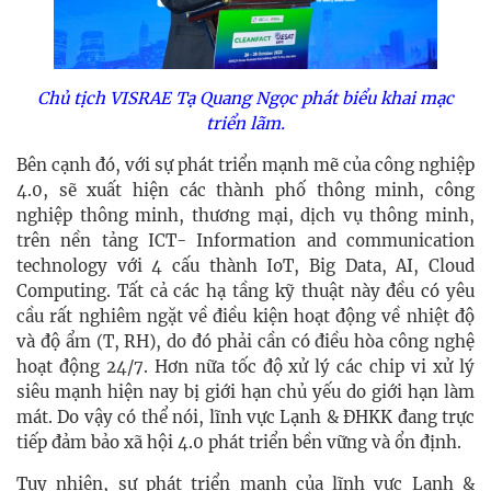
Chủ tịch VISRAE Tạ Quang Ngọc phát biểu khai mạc
triển lãm.
Bên cạnh đó, với sự phát triển mạnh mẽ của công nghiệp
4.0, sẽ xuất hiện các thành phố thông minh, công
nghiệp thông minh, thương mại, dịch vụ thông minh,
trên nền tảng ICT- Information and communication
technology với 4 cấu thành IoT, Big Data, AI, Cloud
Computing. Tất cả các hạ tầng kỹ thuật này đều có yêu
cầu rất nghiêm ngặt về điều kiện hoạt động về nhiệt độ
và độ ẩm (T, RH), do đó phải cần có điều hòa công nghệ
hoạt động 24/7. Hơn nữa tốc độ xử lý các chip vi xử lý
siêu mạnh hiện nay bị giới hạn chủ yếu do giới hạn làm
mát. Do vậy có thể nói, lĩnh vực Lạnh & ĐHKK đang trực
tiếp đảm bảo xã hội 4.0 phát triển bền vững và ổn định.
Tuy nhiên, sự phát triển mạnh của lĩnh vực Lạnh &