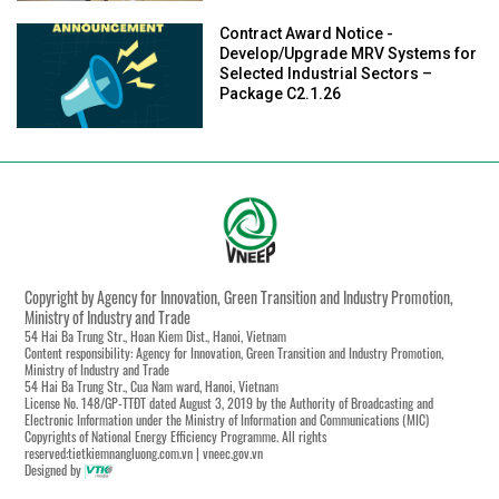
Contract Award Notice -
Develop/Upgrade MRV Systems for
Selected Industrial Sectors –
Package C2.1.26
Copyright by Agency for Innovation, Green Transition and Industry Promotion,
Ministry of Industry and Trade
54 Hai Ba Trung Str., Hoan Kiem Dist., Hanoi, Vietnam
Content responsibility: Agency for Innovation, Green Transition and Industry Promotion,
Ministry of Industry and Trade
54 Hai Ba Trung Str., Cua Nam ward, Hanoi, Vietnam
License No. 148/GP-TTĐT dated August 3, 2019 by the Authority of Broadcasting and
Electronic Information under the Ministry of Information and Communications (MIC)
Copyrights of National Energy Efficiency Programme. All rights
reserved:tietkiemnangluong.com.vn | vneec.gov.vn
Designed by