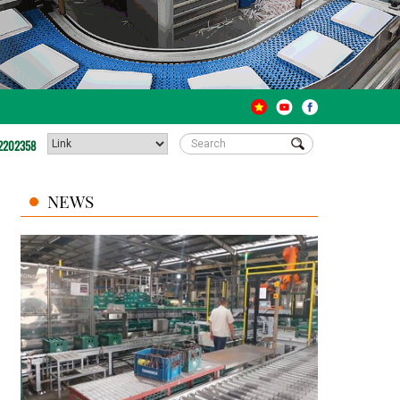
2202358
NEWS