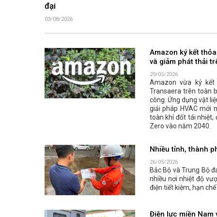
đại
03/08/2026
Amazon ký kết thỏa
và giảm phát thải t
29/05/2026
Amazon vừa ký kết t
Transaera trên toàn 
công. Ứng dụng vật li
giải pháp HVAC mới n
toàn khí đốt tái nhiệ
Zero vào năm 2040.
Nhiều tỉnh, thành p
26/05/2026
Bắc Bộ và Trung Bộ đ
nhiều nơi nhiệt độ v
điện tiết kiệm, hạn ch
Điện lực miền Nam v