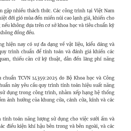
n gặp nhiều thách thức. Các công trình tại Việt Nam
hiệt đới gió mùa đến miền núi cao lạnh giá, khiến cho
g nếu không dựa trên cơ sở khoa học và tiêu chuẩn kỹ
 không đồng đều.
g hiện nay có sự đa dạng về vật liệu, kiểu dáng và
quy trình chuẩn để tính toán và đánh giá khiến các
uan, thiếu căn cứ kỹ thuật, dẫn đến lãng phí năng
iêu chuẩn TCVN 14359:2025 do Bộ Khoa học và Công
chuẩn này yêu cầu quy trình tính toán hiệu suất năng
 sử dụng trong công trình, nhằm xếp hạng hệ thống
 gồm ảnh hưởng của khung cửa, cánh cửa, kính và các
h tính toán năng lượng sử dụng cho việc sưởi ấm và
ác điều kiện khí hậu bên trong và bên ngoài, và các