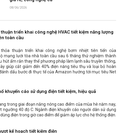
giá rẻ, công nghệ cũ
08/06/2026
 thuận triển khai công nghệ HVAC tiết kiệm năng lượng
rên toàn cầu
hỏa thuận triển khai công nghệ bơm nhiệt tiên tiến của
bộ mạng lưới tòa nhà toàn cầu sau 6 tháng thử nghiệm thành
ệu hút ẩm rắn thay thế phương pháp làm lạnh sâu truyền thống,
ày giúp cắt giảm đến 40% điện năng tiêu thụ và loại bỏ hoàn
t, đánh dấu bước đi thực tế của Amazon hướng tới mục tiêu Net
hố khuyến cáo sử dụng điện tiết kiệm, hiệu quả
ang trong giai đoạn nắng nóng cao điểm của mùa hè năm nay,
ượt ngưỡng 40 độ C. Ngành điện khuyến cáo người dân sử dụng
ế dùng điện trong giờ cao điểm để giảm áp lực cho hệ thống điện.
ượt kế hoạch tiết kiệm điện