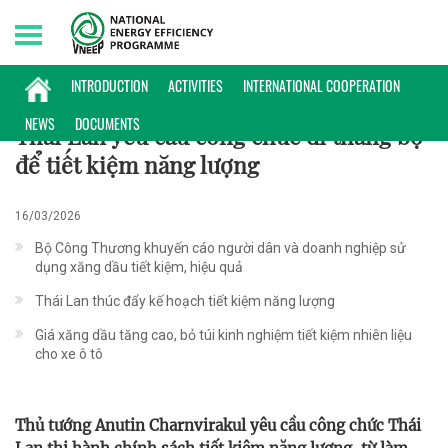
Sunday, 09/08/2026 | 21:51 GMT+7
PHỔ BIẾN KIẾN THỨC
INTRODUCTION
ACTIVITIES
INTERNATIONAL COOPERATION
NEWS
DOCUMENTS
Thái Lan yêu cầu công chức đi thang bộ
để tiết kiệm năng lượng
16/03/2026
Bộ Công Thương khuyến cáo người dân và doanh nghiệp sử
dụng xăng dầu tiết kiệm, hiệu quả
Thái Lan thúc đẩy kế hoạch tiết kiệm năng lượng
Giá xăng dầu tăng cao, bỏ túi kinh nghiệm tiết kiệm nhiên liệu
cho xe ô tô
Thủ tướng Anutin Charnvirakul yêu cầu công chức Thái