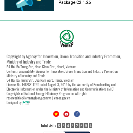
Package C2.1.26
Copyright by Agency for Innovation, Green Transition and Industry Promotion,
Ministry of Industry and Trade
54 Hai Ba Trung Str., Hoan Kiem Dist., Hanoi, Vietnam
Content responsibility: Agency for Innovation, Green Transition and Industry Promotion,
Ministry of Industry and Trade
54 Hai Ba Trung Str., Cua Nam ward, Hanoi, Vietnam
License No. 148/GP-TTĐT dated August 3, 2019 by the Authority of Broadcasting and
Electronic Information under the Ministry of Information and Communications (MIC)
Copyrights of National Energy Efficiency Programme. All rights
reserved:tietkiemnangluong.com.vn | vneec.gov.vn
Designed by
Total visits
6
8
4
3
2
6
5
4