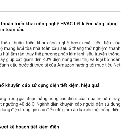
 thuận triển khai công nghệ HVAC tiết kiệm năng lượng
rên toàn cầu
hỏa thuận triển khai công nghệ bơm nhiệt tiên tiến của
bộ mạng lưới tòa nhà toàn cầu sau 6 tháng thử nghiệm thành
ệu hút ẩm rắn thay thế phương pháp làm lạnh sâu truyền thống,
ày giúp cắt giảm đến 40% điện năng tiêu thụ và loại bỏ hoàn
t, đánh dấu bước đi thực tế của Amazon hướng tới mục tiêu Net
hố khuyến cáo sử dụng điện tiết kiệm, hiệu quả
ang trong giai đoạn nắng nóng cao điểm của mùa hè năm nay,
ượt ngưỡng 40 độ C. Ngành điện khuyến cáo người dân sử dụng
ế dùng điện trong giờ cao điểm để giảm áp lực cho hệ thống điện.
ượt kế hoạch tiết kiệm điện