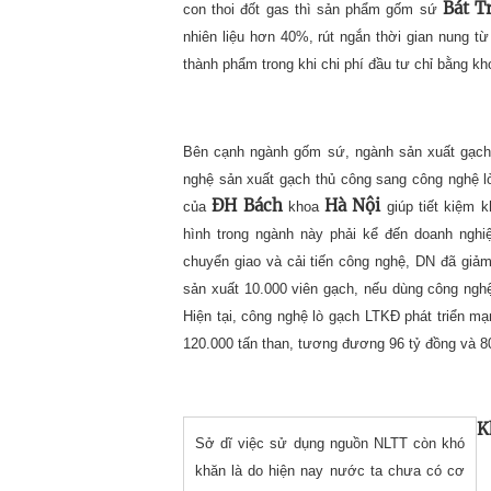
Bát T
con thoi đốt gas thì sản phẩm gốm sứ
nhiên liệu hơn 40%, rút ngắn thời gian nung t
thành phẩm trong khi chi phí đầu tư chỉ bằng k
Bên cạnh ngành gốm sứ, ngành sản xuất gạch 
nghệ sản xuất gạch thủ công sang công nghệ l
ĐH Bách
Hà Nội
của
khoa
giúp tiết kiệm 
hình trong ngành này phải kể đến doanh ngh
chuyển giao và cải tiến công nghệ, DN đã giả
sản xuất 10.000 viên gạch, nếu dùng công nghệ 
Hiện tại, công nghệ lò gạch LTKĐ phát triển mạ
120.000 tấn than, tương đương 96 tỷ đồng và 8
K
Sở dĩ việc sử dụng nguồn NLTT còn khó
khăn là do hiện nay nước ta chưa có cơ