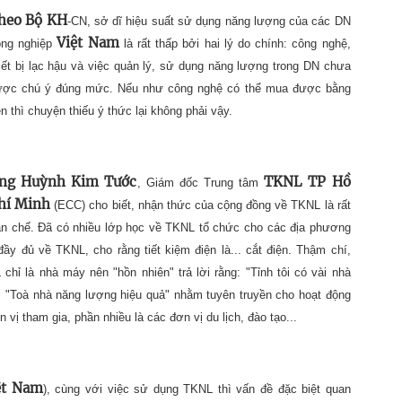
heo Bộ KH
-CN, sở dĩ hiệu suất sử dụng năng lượng của các DN
Việt Nam
ông nghiệp
là rất thấp bởi hai lý do chính: công nghệ,
iết bị lạc hậu và việc quản lý, sử dụng năng lượng trong DN chưa
ược chú ý đúng mức. Nếu như công nghệ có thể mua được bằng
ền thì chuyện thiếu ý thức lại không phải vậy.
ng Huỳnh Kim Tước
TKNL TP Hồ
, Giám đốc Trung tâm
hí Minh
(ECC) cho biết, nhận thức của cộng đồng về TKNL là rất
n chế. Đã có nhiều lớp học về TKNL tổ chức cho các địa phương
y đủ về TKNL, cho rằng tiết kiệm điện là... cắt điện. Thậm chí,
hỉ là nhà máy nên "hồn nhiên" trả lời rằng: "Tỉnh tôi có vài nhà
i "Toà nhà năng lượng hiệu quả" nhằm tuyên truyền cho hoạt động
ị tham gia, phần nhiều là các đơn vị du lịch, đào tạo...
ệt Nam
), cùng với việc sử dụng TKNL thì vấn đề đặc biệt quan