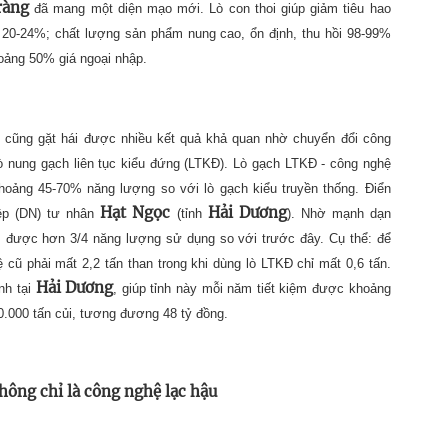
ràng
đã mang một diện mạo mới. Lò con thoi giúp giảm tiêu hao
ừ 20-24%; chất lượng sản phẩm nung cao, ổn định, thu hồi 98-99%
hoảng 50% giá ngoại nhập.
cũng gặt hái được nhiều kết quả khả quan nhờ chuyển đổi công
ò nung gạch liên tục kiểu đứng (LTKĐ). Lò gạch LTKĐ - công nghệ
khoảng 45-70% năng lượng so với lò gạch kiểu truyền thống. Điển
Hạt Ngọc
Hải Dương
iệp (DN) tư nhân
(tỉnh
). Nhờ mạnh dạn
m được hơn 3/4 năng lượng sử dụng so với trước đây. Cụ thể: để
cũ phải mất 2,2 tấn than trong khi dùng lò LTKĐ chỉ mất 0,6 tấn.
Hải Dương
nh tại
, giúp tỉnh này mỗi năm tiết kiệm được khoảng
0.000 tấn củi, tương đương 48 tỷ đồng.
hông chỉ là công nghệ lạc hậu