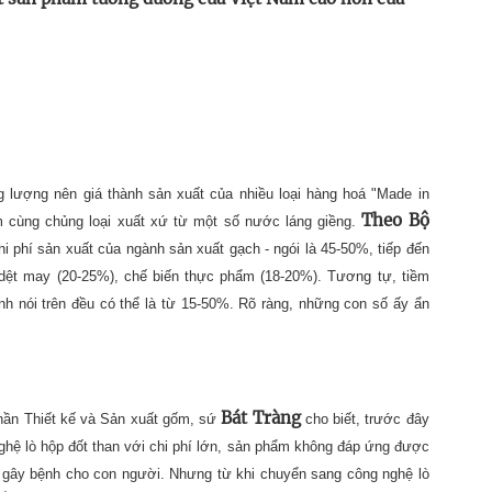
g lượng nên giá thành sản xuất của nhiều loại hàng hoá "Made in
Theo Bộ
 cùng chủng loại xuất xứ từ một số nước láng giềng.
i phí sản xuất của ngành sản xuất gạch - ngói là 45-50%, tiếp đến
, dệt may (20-25%), chế biến thực phẩm (18-20%). Tương tự, tiềm
h nói trên đều có thể là từ 15-50%. Rõ ràng, những con số ấy ẩn
Bát Tràng
hần Thiết kế và Sản xuất gốm, sứ
cho biết, trước đây
hệ lò hộp đốt than với chi phí lớn, sản phẩm không đáp ứng được
, gây bệnh cho con người. Nhưng từ khi chuyển sang công nghệ lò