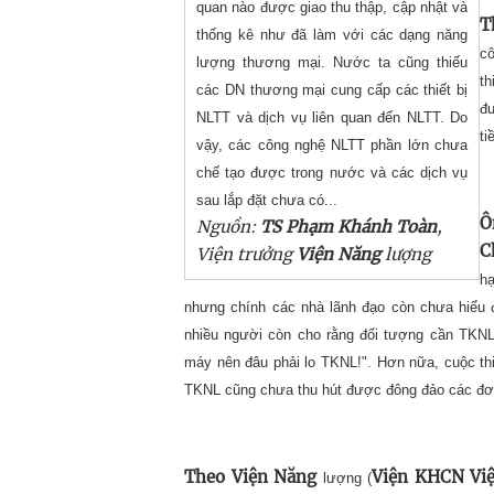
quan nào được giao thu thập, cập nhật và
T
thống kê như đã làm với các dạng năng
c
lượng thương mại. Nước ta cũng thiếu
th
các DN thương mại cung cấp các thiết bị
đ
NLTT và dịch vụ liên quan đến NLTT. Do
ti
vậy, các công nghệ NLTT phần lớn chưa
chế tạo được trong nước và các dịch vụ
sau lắp đặt chưa có...
Ô
Nguồn:
TS Phạm Khánh Toàn
,
C
Viện trưởng
Viện Năng
lượng
hạ
nhưng chính các nhà lãnh đạo còn chưa hiểu đầ
nhiều người còn cho rằng đối tượng cần TKNL c
máy nên đâu phải lo TKNL!". Hơn nữa, cuộc th
TKNL cũng chưa thu hút được đông đảo các đơn v
Theo Viện Năng
Viện KHCN Vi
lượng (