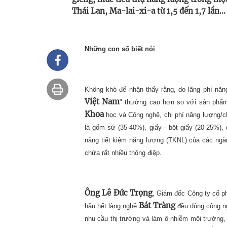
Thái Lan, Ma-lai-xi-a từ 1,5 đến 1,7 lần...
Những con số biết nói
Không khó để nhận thấy rằng, do lãng phí năn
Việt Nam
" thường cao hơn so với sản phẩm
Khoa
học và Công nghệ, chi phí năng lượng/ch
là gốm sứ (35-40%), giấy - bột giấy (20-25%)
năng tiết kiệm năng lượng (TKNL) của các ngàn
chứa rất nhiều thông điệp.
Ông Lê Đức Trọng
, Giám đốc Công ty cổ p
Bát Tràng
hầu hết làng nghề
đều dùng công ng
nhu cầu thị trường và làm ô nhiễm môi trường