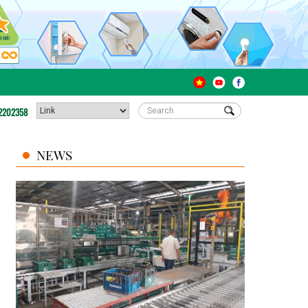
2202358
NEWS