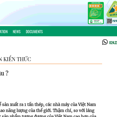
ATION
NEWS
DOCUMENTS
024.2
N KIẾN THỨC
âu ?
ể sản xuất ra 1 tấn thép, các nhà máy của Việt Nam
hao năng lượng của thế giới. Thậm chí, so với láng
t sản phẩm tương đương của Việt Nam cao hơn của