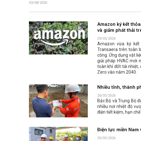
03/08/2026
Amazon ký kết thỏa
và giảm phát thải t
29/05/2026
Amazon vừa ký kết t
Transaera trên toàn 
công. Ứng dụng vật li
giải pháp HVAC mới n
toàn khí đốt tái nhiệ
Zero vào năm 2040.
Nhiều tỉnh, thành p
26/05/2026
Bắc Bộ và Trung Bộ đ
nhiều nơi nhiệt độ v
điện tiết kiệm, hạn ch
Điện lực miền Nam v
25/05/2026