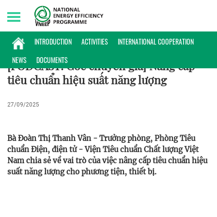
Sunday, 09/08/2026 | 00:15 GMT+7
PODCAST
INTRODUCTION
ACTIVITIES
INTERNATIONAL COOPERATION
NEWS
DOCUMENTS
[PODCAST: Góc chuyên gia] Nâng cấp
tiêu chuẩn hiệu suất năng lượng
27/09/2025
Bà Đoàn Thị Thanh Vân - Trưởng phòng, Phòng Tiêu
chuẩn Điện, điện tử - Viện Tiêu chuẩn Chất lượng Việt
Nam chia sẻ về vai trò của việc nâng cấp tiêu chuẩn hiệu
suất năng lượng cho phương tiện, thiết bị.