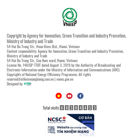
Copyright by Agency for Innovation, Green Transition and Industry Promotion,
Ministry of Industry and Trade
54 Hai Ba Trung Str., Hoan Kiem Dist., Hanoi, Vietnam
Content responsibility: Agency for Innovation, Green Transition and Industry Promotion,
Ministry of Industry and Trade
54 Hai Ba Trung Str., Cua Nam ward, Hanoi, Vietnam
License No. 148/GP-TTĐT dated August 3, 2019 by the Authority of Broadcasting and
Electronic Information under the Ministry of Information and Communications (MIC)
Copyrights of National Energy Efficiency Programme. All rights
reserved:tietkiemnangluong.com.vn | vneec.gov.vn
Designed by
Total visits
6
8
3
8
4
4
5
3