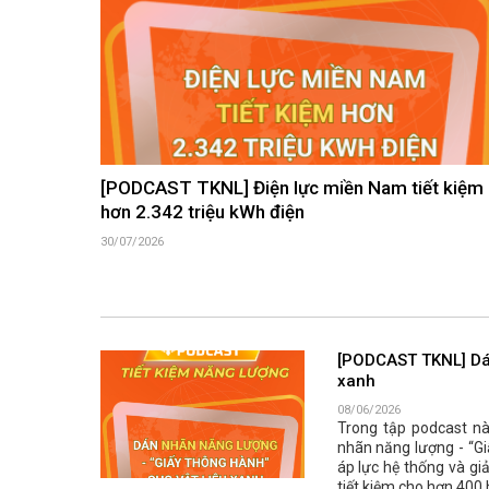
[PODCAST TKNL] Điện lực miền Nam tiết kiệm
hơn 2.342 triệu kWh điện
30/07/2026
[PODCAST TKNL] Dán
xanh
08/06/2026
Trong tập podcast nà
nhãn năng lượng - “Gi
áp lực hệ thống và gi
tiết kiệm cho hơn 400 