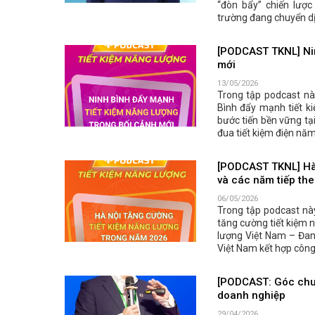
“đòn bẩy” chiến lược
trường đang chuyển d
[PODCAST TKNL] Nin
mới
13/05/2026
Trong tập podcast này
Bình đẩy mạnh tiết k
bước tiến bền vững t
đua tiết kiệm điện nă
[PODCAST TKNL] Hà 
và các năm tiếp th
06/05/2026
Trong tập podcast này
tăng cường tiết kiệm 
lượng Việt Nam – Đan
Việt Nam kết hợp công
[PODCAST: Góc chuy
doanh nghiệp
29/04/2026