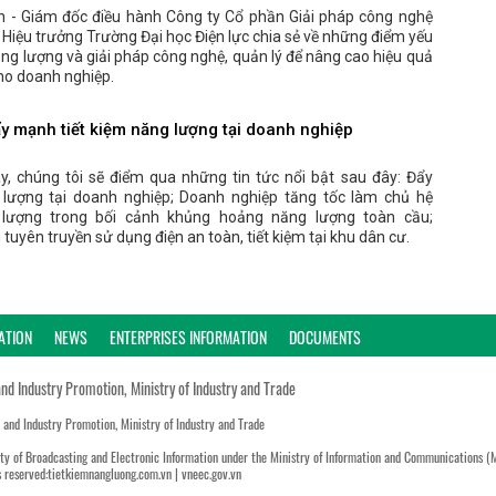
 - Giám đốc điều hành Công ty Cổ phần Giải pháp công nghệ
Hiệu trưởng Trường Đại học Điện lực chia sẻ về những điểm yếu
ng lượng và giải pháp công nghệ, quản lý để nâng cao hiệu quả
ho doanh nghiệp.
 mạnh tiết kiệm năng lượng tại doanh nghiệp
y, chúng tôi sẽ điểm qua những tin tức nổi bật sau đây: Đẩy
 lượng tại doanh nghiệp; Doanh nghiệp tăng tốc làm chủ hệ
 lượng trong bối cảnh khủng hoảng năng lượng toàn cầu;
yên truyền sử dụng điện an toàn, tiết kiệm tại khu dân cư.
ATION
NEWS
ENTERPRISES INFORMATION
DOCUMENTS
and Industry Promotion, Ministry of Industry and Trade
n and Industry Promotion, Ministry of Industry and Trade
ty of Broadcasting and Electronic Information under the Ministry of Information and Communications (
s reserved:tietkiemnangluong.com.vn | vneec.gov.vn