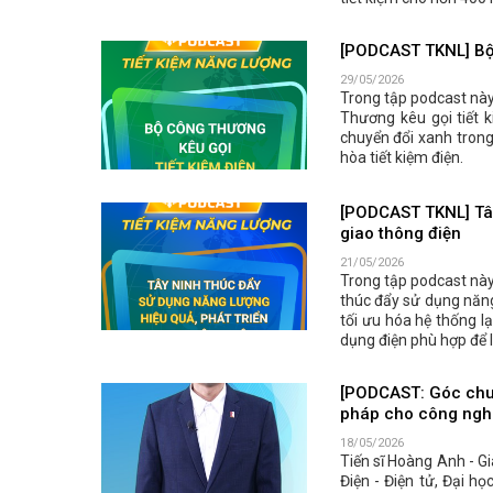
[PODCAST TKNL] Bộ 
29/05/2026
Trong tập podcast này
Thương kêu gọi tiết 
chuyển đổi xanh trong
hòa tiết kiệm điện.
[PODCAST TKNL] Tây
giao thông điện
21/05/2026
Trong tập podcast này,
thúc đẩy sử dụng năng
tối ưu hóa hệ thống 
dụng điện phù hợp để l
[PODCAST: Góc chuyê
pháp cho công ngh
18/05/2026
Tiến sĩ Hoàng Anh - G
Điện - Điện tử, Đại h