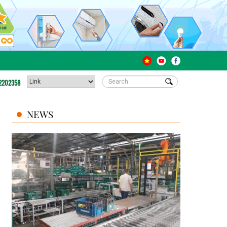
2202358
NEWS