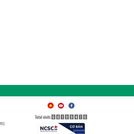
Total visits
6
8
1
9
9
4
7
0
MIC)