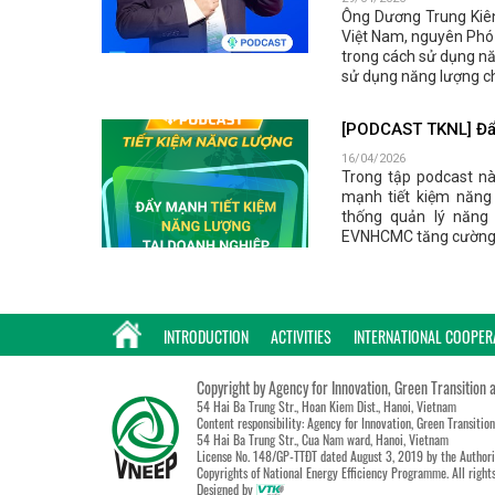
Ông Dương Trung Kiên
Việt Nam, nguyên Phó 
trong cách sử dụng nă
sử dụng năng lượng c
[PODCAST TKNL] Đẩy
16/04/2026
Trong tập podcast nà
mạnh tiết kiệm năng
thống quản lý năng
EVNHCMC tăng cường tu
INTRODUCTION
ACTIVITIES
INTERNATIONAL COOPER
Copyright by Agency for Innovation, Green Transition 
54 Hai Ba Trung Str., Hoan Kiem Dist., Hanoi, Vietnam
Content responsibility: Agency for Innovation, Green Transitio
54 Hai Ba Trung Str., Cua Nam ward, Hanoi, Vietnam
License No. 148/GP-TTĐT dated August 3, 2019 by the Authori
Copyrights of National Energy Efficiency Programme. All right
Designed by