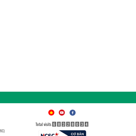
Total visits
6
8
3
2
8
0
3
4
MIC)