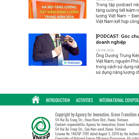
Trong tập podcast này
tăng cường tiết kiệm 
lượng Việt Nam – Đan
Việt Nam kết hợp công
[PODCAST: Góc chuy
doanh nghiệp
29/04/2026
Ông Dương Trung Kiên
Việt Nam, nguyên Phó 
trong cách sử dụng nă
sử dụng năng lượng c
INTRODUCTION
ACTIVITIES
INTERNATIONAL COOPER
Copyright by Agency for Innovation, Green Transition 
54 Hai Ba Trung Str., Hoan Kiem Dist., Hanoi, Vietnam
Content responsibility: Agency for Innovation, Green Transitio
54 Hai Ba Trung Str., Cua Nam ward, Hanoi, Vietnam
License No. 148/GP-TTĐT dated August 3, 2019 by the Authori
Copyrights of National Energy Efficiency Programme. All right