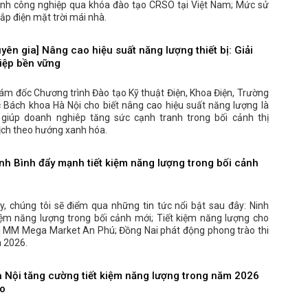
lạnh công nghiệp qua khóa đào tạo CRSO tại Việt Nam; Mức sử
ắp điện mặt trời mái nhà.
n gia] Nâng cao hiệu suất năng lượng thiết bị: Giải
iệp bền vững
iám đốc Chương trình Đào tạo Kỹ thuật Điện, Khoa Điện, Trường
ọc Bách khoa Hà Nội cho biết nâng cao hiệu suất năng lượng là
 giúp doanh nghiêp tăng sức cạnh tranh trong bối cảnh thị
ịch theo hướng xanh hóa.
h Bình đẩy mạnh tiết kiệm năng lượng trong bối cảnh
, chúng tôi sẽ điểm qua những tin tức nổi bật sau đây: Ninh
iệm năng lượng trong bối cảnh mới; Tiết kiệm năng lượng cho
ại MM Mega Market An Phú; Đồng Nai phát động phong trào thi
m 2026.
Nội tăng cường tiết kiệm năng lượng trong năm 2026
eo