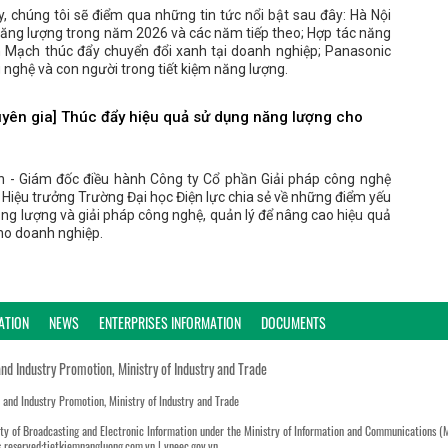
, chúng tôi sẽ điểm qua những tin tức nổi bật sau đây: Hà Nội
năng lượng trong năm 2026 và các năm tiếp theo; Hợp tác năng
 Mạch thúc đẩy chuyển đổi xanh tại doanh nghiệp; Panasonic
 nghệ và con người trong tiết kiệm năng lượng.
ên gia] Thúc đẩy hiệu quả sử dụng năng lượng cho
 - Giám đốc điều hành Công ty Cổ phần Giải pháp công nghệ
Hiệu trưởng Trường Đại học Điện lực chia sẻ về những điểm yếu
ng lượng và giải pháp công nghệ, quản lý để nâng cao hiệu quả
ho doanh nghiệp.
ATION
NEWS
ENTERPRISES INFORMATION
DOCUMENTS
and Industry Promotion, Ministry of Industry and Trade
n and Industry Promotion, Ministry of Industry and Trade
ty of Broadcasting and Electronic Information under the Ministry of Information and Communications (
s reserved:tietkiemnangluong.com.vn | vneec.gov.vn