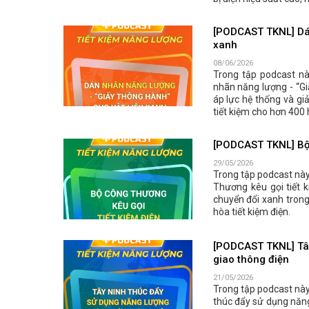
[PODCAST TKNL] Dán
xanh
08/06/2026
Trong tập podcast nà
nhãn năng lượng - “Gi
áp lực hệ thống và gi
tiết kiệm cho hơn 400 
[PODCAST TKNL] Bộ 
29/05/2026
Trong tập podcast này
Thương kêu gọi tiết 
chuyển đổi xanh trong
hòa tiết kiệm điện.
[PODCAST TKNL] Tây
giao thông điện
21/05/2026
Trong tập podcast này,
thúc đẩy sử dụng năng