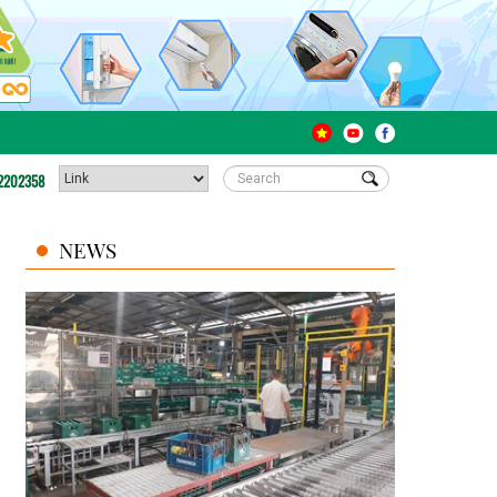
2202358
NEWS