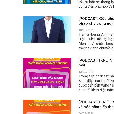
tối ưu hóa hệ thống 
dụng điện phù hợp để l
[PODCAST: Góc chuyê
pháp cho công ngh
18/05/2026
Tiến sĩ Hoàng Anh - G
Điện - Điện tử, Đại h
“đòn bẩy” chiến lược
trường đang chuyển d
[PODCAST TKNL] Nin
mới
13/05/2026
Trong tập podcast này
Bình đẩy mạnh tiết k
bước tiến bền vững t
đua tiết kiệm điện nă
[PODCAST TKNL] Hà 
và các năm tiếp th
06/05/2026