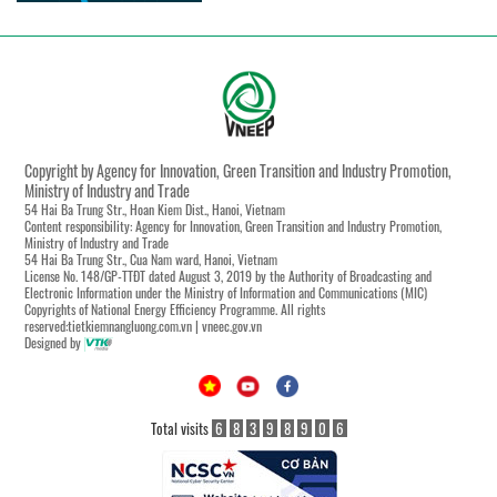
Copyright by Agency for Innovation, Green Transition and Industry Promotion,
Ministry of Industry and Trade
54 Hai Ba Trung Str., Hoan Kiem Dist., Hanoi, Vietnam
Content responsibility: Agency for Innovation, Green Transition and Industry Promotion,
Ministry of Industry and Trade
54 Hai Ba Trung Str., Cua Nam ward, Hanoi, Vietnam
License No. 148/GP-TTĐT dated August 3, 2019 by the Authority of Broadcasting and
Electronic Information under the Ministry of Information and Communications (MIC)
Copyrights of National Energy Efficiency Programme. All rights
reserved:tietkiemnangluong.com.vn | vneec.gov.vn
Designed by
Total visits
6
8
3
9
8
9
0
6