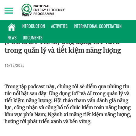
Sunday, 09/08/2026 | 18:08 GMT+7
PODCAST
INTRODUCTION
ACTIVITIES
INTERNATIONAL COOPERATION
NEWS
DOCUMENTS
[PODCAST TKNL] Ứng dụng IoT và AI
trong quản lý và tiết kiệm năng lượng
16/12/2025
Trong tập podcast này, chúng tôi sẽ điểm qua những tin
tức nổi bật sau đây: Ứng dụng IoT và AI trong quản lý và
tiết kiệm năng lượng; Hội thảo tham vấn đánh giá năng
lực, công nhận và công bố tổ chức kiểm toán năng lượng
khu vực phía Nam; Ngành xi măng tiết kiệm năng lượng,
hướng tới phát triển xanh và bền vững.