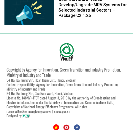
Develop/Upgrade MRV Systems for
Selected Industrial Sectors –
Package C2.1.26
Copyright by Agency for Innovation, Green Transition and Industry Promotion,
Ministry of Industry and Trade
54 Hai Ba Trung Str., Hoan Kiem Dist., Hanoi, Vietnam
Content responsibility: Agency for Innovation, Green Transition and Industry Promotion,
Ministry of Industry and Trade
54 Hai Ba Trung Str., Cua Nam ward, Hanoi, Vietnam
License No. 148/GP-TTĐT dated August 3, 2019 by the Authority of Broadcasting and
Electronic Information under the Ministry of Information and Communications (MIC)
Copyrights of National Energy Efficiency Programme. All rights
reserved:tietkiemnangluong.com.vn | vneec.gov.vn
Designed by