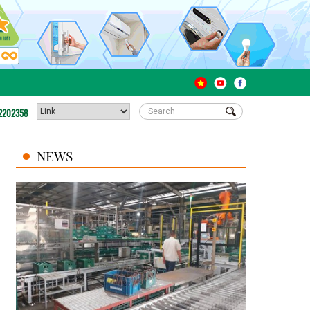
2202358
NEWS