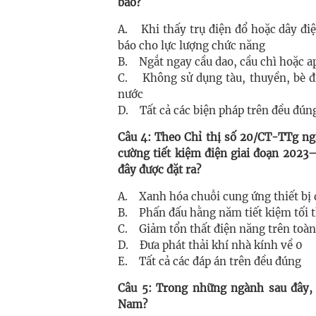
bão?
A. Khi thấy trụ điện đổ hoặc dây điệ
báo cho lực lượng chức năng
B. Ngắt ngay cầu dao, cầu chì hoặc a
C. Không sử dụng tàu, thuyền, bè đi
nước
D. Tất cả các biện pháp trên đều đún
Câu 4: Theo Chỉ thị số 20/CT-TTg ng
cường tiết kiệm điện giai đoạn 2023
đây được đặt ra?
A. Xanh hóa chuỗi cung ứng thiết bị 
B. Phấn đấu hằng năm tiết kiệm tối t
C. Giảm tổn thất điện năng trên toà
D. Đưa phát thải khí nhà kính về 0
E. Tất cả các đáp án trên đều đúng
Câu 5: Trong những ngành sau đây, 
Nam?