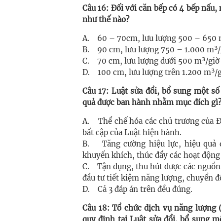
Câu 16: Đối với căn bếp có 4 bếp nấu,
như thế nào?
A. 60 – 70cm, lưu lượng 500 – 650 
B. 90 cm, lưu lượng 750 – 1.000 m³
C. 70 cm, lưu lượng dưới 500 m³/giờ
D. 100 cm, lưu lượng trên 1.200 m³/
Câu 17: Luật sửa đổi, bổ sung một số
quả được ban hành nhằm mục đích gì
A. Thể chế hóa các chủ trương của Đ
bất cập của Luật hiện hành.
B. Tăng cường hiệu lực, hiệu quả q
khuyến khích, thúc đẩy các hoạt động 
C. Tận dụng, thu hút được các nguồn l
đầu tư tiết kiệm năng lượng, chuyển đ
D. Cả 3 đáp án trên đều đúng.
Câu 18: Tổ chức dịch vụ năng lượng 
quy định tại Luật sửa đổi, bổ sung m