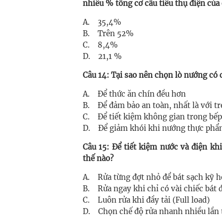
nhiêu % tổng cơ cấu tiêu thụ điện của
A. 35,4%
B. Trên 52%
C. 8,4%
D. 21,1 %
Câu 14: Tại sao nên chọn lò nướng có c
A. Để thức ăn chín đều hơn
B. Để đảm bảo an toàn, nhất là với t
C. Để tiết kiệm không gian trong bếp
D. Để giảm khói khi nướng thực ph
Câu 15: Để tiết kiệm nước và điện k
thế nào?
A. Rửa từng đợt nhỏ để bát sạch kỹ 
B. Rửa ngay khi chỉ có vài chiếc bát đ
C. Luôn rửa khi đầy tải (Full load)
D. Chọn chế độ rửa nhanh nhiều lần 