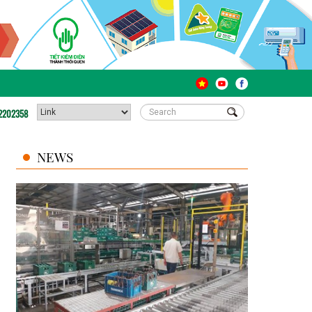
2202358
NEWS