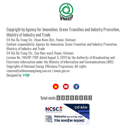
Copyright by Agency for Innovation, Green Transition and Industry Promotion,
Ministry of Industry and Trade
54 Hai Ba Trung Str., Hoan Kiem Dist., Hanoi, Vietnam
Content responsibility: Agency for Innovation, Green Transition and Industry Promotion,
Ministry of Industry and Trade
54 Hai Ba Trung Str., Cua Nam ward, Hanoi, Vietnam
License No. 148/GP-TTĐT dated August 3, 2019 by the Authority of Broadcasting and
Electronic Information under the Ministry of Information and Communications (MIC)
Copyrights of National Energy Efficiency Programme. All rights
reserved:tietkiemnangluong.com.vn | vneec.gov.vn
Designed by
Total visits
6
8
4
9
3
0
2
3