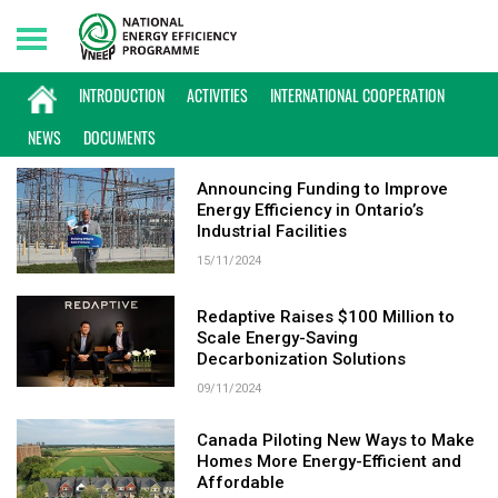
Tuesday, 11/08/2026 | 02:47 GMT+7
KEYWORD: CANADA
INTRODUCTION
ACTIVITIES
INTERNATIONAL COOPERATION
NEWS
DOCUMENTS
Announcing Funding to Improve
Energy Efficiency in Ontario’s
Industrial Facilities
15/11/2024
Redaptive Raises $100 Million to
Scale Energy-Saving
Decarbonization Solutions
09/11/2024
Canada Piloting New Ways to Make
Homes More Energy-Efficient and
Affordable