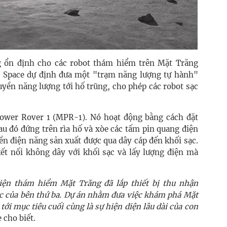
 ổn định cho các robot thám hiểm trên Mặt Trăng
lls Space dự định đưa một "trạm năng lượng tự hành"
yền năng lượng tới hố trũng, cho phép các robot sạc
ower Rover 1 (MPR-1). Nó hoạt động bằng cách đặt
au đó đứng trên rìa hố và xòe các tấm pin quang điện
ền điện năng sản xuất được qua dây cáp đến khối sạc.
kết nối không dây với khối sạc và lấy lượng điện mà
ện thám hiểm Mặt Trăng đã lắp thiết bị thu nhận
ặc của bên thứ ba. Dự án nhằm đưa việc khám phá Mặt
ới mục tiêu cuối cùng là sự hiện diện lâu dài của con
e cho biết.