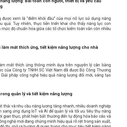
năng lượng: Bài toán con người, thiết bị và yêu cầu
ng
g được xem là “điểm khởi đầu” của mọi nỗ lực sử dụng năng
ệu quả. Tuy nhiên, thực tiễn triển khai cho thấy năng lực con
 và mức độ chuẩn hóa giữa các tổ chức kiểm toán vẫn còn nhiều
 làm mát thích ứng, tiết kiệm năng lượng cho nhà
làm mát thích ứng thông minh dựa trên nguyên lý cân bằng
thực của Công ty TNHH SC Việt Nam đã được Bộ Công Thương
g Giải pháp công nghệ hiệu quả năng lượng đổi mới, sáng tạo
trong quản lý và tiết kiệm năng lượng
t thải và nhu cầu năng lượng tăng nhanh, nhiều doanh nghiệp
 sang ứng dụng IoT và AI để quản lý và tối ưu tiêu thụ năng
ời gian thực, phát hiện bất thường đến tự động hóa báo cáo và
công nghệ mới đang chứng minh hiệu quả rõ rệt trong sản xuất,
 đô thị, mở ra hướng đi quan trọng cho mục tiêu tiết kiệm năng