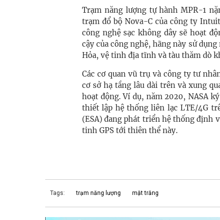
Trạm năng lượng tự hành MPR-1 nặn
trạm đổ bộ Nova-C của công ty Intui
công nghệ sạc không dây sẽ hoạt độn
cậy của công nghệ, hãng này sử dụng 
Hỏa, vệ tinh địa tĩnh và tàu thăm dò k
Các cơ quan vũ trụ và công ty tư nhâ
cơ sở hạ tầng lâu dài trên và xung q
hoạt động. Ví dụ, năm 2020, NASA ký
thiết lập hệ thống liên lạc LTE/4G t
(ESA) đang phát triển hệ thống định v
tinh GPS tới thiên thể này.
Tags:
trạm năng lượng
mặt trăng