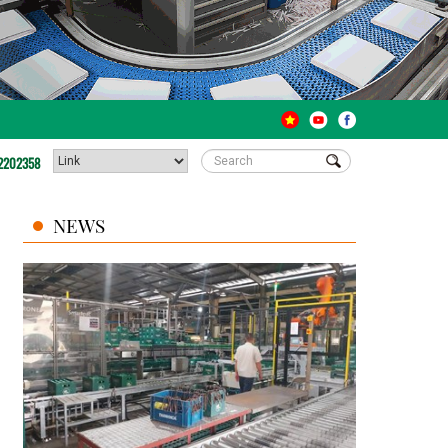
2202358
NEWS