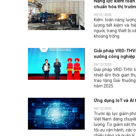
Năng lực kiểm toán 
chuẩn hóa thị trườ
05/01/2026
Kiểm toán năng lượn
lượng tiết kiệm và hi
người, trang thiết bị
khoảng trống.
Giải pháp VRD-THVi
xưởng công nghiệp
26/12/2025
Giải pháp VRD-THVi 
nhiệt-ẩm thời gian 
trao tặng Giải thưởn
năm 2025.
Ứng dụng IoT và AI 
04/12/2025
Trước áp lực giảm phá
Việt Nam đang chuyển
lượng. Từ giám sát th
tối ưu vận hành, các 
chiếu sáng và quản lý