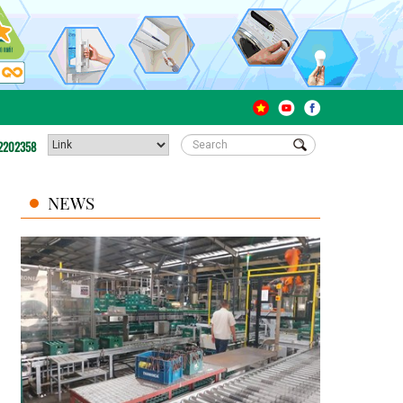
2202358
NEWS