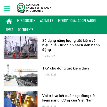
Thursday, 06/08/2026 | 18:14 GMT+7
KEYWORD: AN NINH NĂNG LƯỢNG
INTRODUCTION
ACTIVITIES
INTERNATIONAL COOPERATION
NEWS
DOCUMENTS
Sử dụng năng lượng tiết kiệm và
hiệu quả - từ chính sách đến hành
động
19/06/2023
TKV chủ động tiết kiệm điện
14/06/2023
Vai trò và kết quả hoạt động tiết
kiệm năng lượng của Việt Nam
09/06/2023