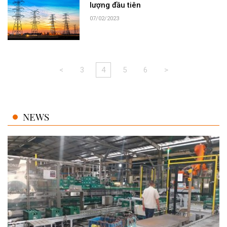
lượng đầu tiên
07/02/2023
<
3
4
5
6
>
NEWS