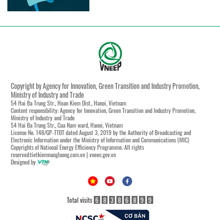
Copyright by Agency for Innovation, Green Transition and Industry Promotion,
Ministry of Industry and Trade
54 Hai Ba Trung Str., Hoan Kiem Dist., Hanoi, Vietnam
Content responsibility: Agency for Innovation, Green Transition and Industry Promotion,
Ministry of Industry and Trade
54 Hai Ba Trung Str., Cua Nam ward, Hanoi, Vietnam
License No. 148/GP-TTĐT dated August 3, 2019 by the Authority of Broadcasting and
Electronic Information under the Ministry of Information and Communications (MIC)
Copyrights of National Energy Efficiency Programme. All rights
reserved:tietkiemnangluong.com.vn | vneec.gov.vn
Designed by
Total visits
6
8
3
8
6
8
9
9