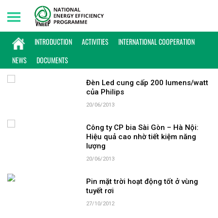
Sunday, 09/08/2026 | 03:16 GMT+7
KEYWORD: HIỆU QUẢ CAO
INTRODUCTION
ACTIVITIES
INTERNATIONAL COOPERATION
NEWS
DOCUMENTS
Đèn Led cung cấp 200 lumens/watt
của Philips
20/06/2013
Công ty CP bia Sài Gòn – Hà Nội:
Hiệu quả cao nhờ tiết kiệm năng
lượng
20/06/2013
Pin mặt trời hoạt động tốt ở vùng
tuyết rơi
27/10/2012