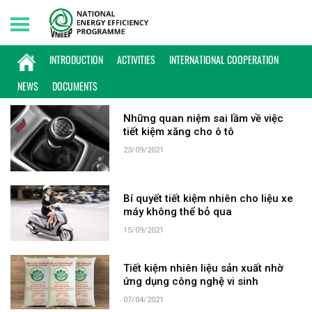
Sunday, 09/08/2026 | 18:16 GMT+7
KEYWORD: TIẾT KIỆM NHIÊN LIỆU
INTRODUCTION
ACTIVITIES
INTERNATIONAL COOPERATION
NEWS
DOCUMENTS
Những quan niệm sai lầm về việc
tiết kiệm xăng cho ô tô
23/09/2021
Bí quyết tiết kiệm nhiên cho liệu xe
máy không thể bỏ qua
15/09/2021
Tiết kiệm nhiên liệu sản xuất nhờ
ứng dụng công nghệ vi sinh
07/04/2021