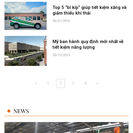
Top 5 “bí kíp” giúp tiết kiệm xăng và
giảm thiểu khí thải
06/01/2016
Mỹ ban hành quy định mới nhất về
tiết kiệm năng lượng
30/12/2015
<
1
2
3
4
>
NEWS