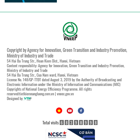
Copyright by Agency for Innovation, Green Transition and Industry Promotion,
Ministry of Industry and Trade
54 Hai Ba Trung Str., Hoan Kiem Dist., Hanoi, Vietnam
Content responsibility: Agency for Innovation, Green Transition and Industry Promotion,
Ministry of Industry and Trade
54 Hai Ba Trung Str., Cua Nam ward, Hanoi, Vietnam
License No. 148/GP-TTĐT dated August 3, 2019 by the Authority of Broadcasting and
Electronic Information under the Ministry of Information and Communications (MIC)
Copyrights of National Energy Efficiency Programme. All rights
reserved:tietkiemnangluong.com.vn | vneec.gov.vn
Designed by
Total visits
6
8
3
9
8
9
9
8