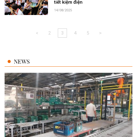
tiết kiệm điện
14/08/2025
<
2
3
4
5
>
NEWS