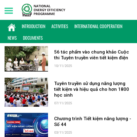
Saturday, 08/08/2026 | 15:35 GMT+7
KEYWORD: TUYÊN TRUYỀN
INTRODUCTION
ACTIVITIES
INTERNATIONAL COOPERATION
NEWS
DOCUMENTS
56 tác phẩm vào chung khảo Cuộc
thi Tuyên truyền viên tiết kiệm điện
10/11/2025
Tuyên truyền sử dụng năng lượng
tiết kiệm và hiệu quả cho hơn 1800
học sinh
07/11/2025
Chương trình Tiết kiệm năng lượng -
Số 44
03/11/2025