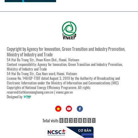
Copyright by Agency for Innovation, Green Transition and Industry Promotion,
Ministry of Industry and Trade
54 Hai Ba Trung Str., Hoan Kiem Dist., Hanoi, Vietnam
Content responsibility: Agency for Innovation, Green Transition and Industry Promotion,
Ministry of Industry and Trade
54 Hai Ba Trung Str., Cua Nam ward, Hanoi, Vietnam
License No. 148/GP-TTĐT dated August 3, 2019 by the Authority of Broadcasting and
Electronic Information under the Ministry of Information and Communications (MIC)
Copyrights of National Energy Efficiency Programme. All rights
reserved:tietkiemnangluong.com.vn | vneec.gov.vn
Designed by
Total visits
6
8
3
3
8
8
5
1