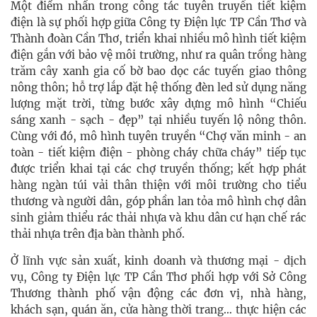
Một điểm nhấn trong công tác tuyên truyền tiết kiệm
điện là sự phối hợp giữa Công ty Điện lực TP Cần Thơ và
Thành đoàn Cần Thơ, triển khai nhiều mô hình tiết kiệm
điện gắn với bảo vệ môi trường, như ra quân trồng hàng
trăm cây xanh gia cố bờ bao dọc các tuyến giao thông
nông thôn; hỗ trợ lắp đặt hệ thống đèn led sử dụng năng
lượng mặt trời, từng bước xây dựng mô hình “Chiếu
sáng xanh - sạch - đẹp” tại nhiều tuyến lộ nông thôn.
Cùng với đó, mô hình tuyên truyền “Chợ văn minh - an
toàn - tiết kiệm điện - phòng cháy chữa cháy” tiếp tục
được triển khai tại các chợ truyền thống; kết hợp phát
hàng ngàn túi vải thân thiện với môi trường cho tiểu
thương và người dân, góp phần lan tỏa mô hình chợ dân
sinh giảm thiểu rác thải nhựa và khu dân cư hạn chế rác
thải nhựa trên địa bàn thành phố.
Ở lĩnh vực sản xuất, kinh doanh và thương mại - dịch
vụ, Công ty Điện lực TP Cần Thơ phối hợp với Sở Công
Thương thành phố vận động các đơn vị, nhà hàng,
khách sạn, quán ăn, cửa hàng thời trang… thực hiện các