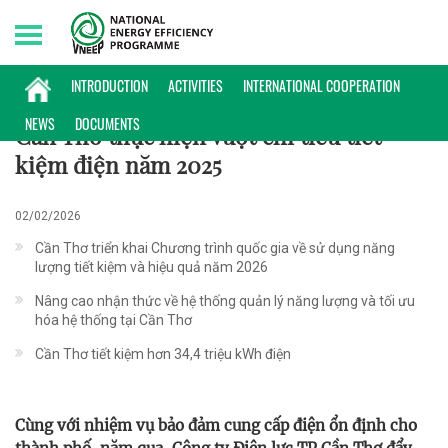
Saturday, 08/08/2026 | 09:28 GMT+7
KINH NGHIỆM TRIỂN KHAI
INTRODUCTION
ACTIVITIES
INTERNATIONAL COOPERATION
NEWS
DOCUMENTS
Cần Thơ thực hiện vượt chỉ tiêu tiết
kiệm điện năm 2025
02/02/2026
Cần Thơ triển khai Chương trình quốc gia về sử dụng năng
lượng tiết kiệm và hiệu quả năm 2026
Nâng cao nhận thức về hệ thống quản lý năng lượng và tối ưu
hóa hệ thống tại Cần Thơ
Cần Thơ tiết kiệm hơn 34,4 triệu kWh điện
Cùng với nhiệm vụ bảo đảm cung cấp điện ổn định cho