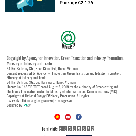
Package C2.1.26
Copyright by Agency for Innovation, Green Transition and Industry Promotion,
Ministry of Industry and Trade
54 Hai Ba Trung Str., Hoan Kiem Dist., Hanoi, Vietnam
Content responsibility: Agency for Innovation, Green Transition and Industry Promotion,
Ministry of Industry and Trade
54 Hai Ba Trung Str., Cua Nam ward, Hanoi, Vietnam
License No. 148/GP-TTĐT dated August 3, 2019 by the Authority of Broadcasting and
Electronic Information under the Ministry of Information and Communications (MIC)
Copyrights of National Energy Efficiency Programme. All rights
reserved:tietkiemnangluong.com.vn | vneec.gov.vn
Designed by
Total visits
6
8
3
8
9
5
7
2