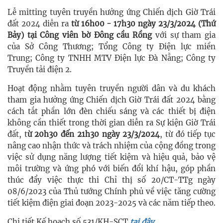
Lễ
mitting tuyên truyền hưởng ứng Chiến dịch Giờ Trái
đất 2024 diễn ra
từ 16h00 - 17h30 ngày 23/3/2024 (Thứ
Bảy) tại Công viên bờ Đông cầu Rồng
với sự tham gia
của Sở Công Thương;
Tổng Công ty Điện lực miền
Trung;
Công ty TNHH MTV Điện lực Đà Nẵng;
Công ty
Truyền tải điện 2.
Hoạt động nhằm tuyên truyền người dân và du khách
tham gia hưởng ứng Chiến dịch Giờ Trái đất 2024 bằng
cách tắt phần lớn đèn chiếu sáng và các thiết bị điện
không cần thiết trong thời gian diễn ra Sự kiện Giờ Trái
đất, t
ừ 20h30 đến 21h30 ngày 23/3/2024
, từ đó tiếp tục
nâng cao nhận thức và trách nhiệm của cộng đồng trong
việc sử dụng năng lượng tiết kiệm và hiệu quả, bảo vệ
môi trường và ứng phó với biến đổi khí hậu, góp phần
thúc đẩy việc thực thi Chỉ thị số 20/CT-TTg ngày
08/6/2023 của Thủ tướng Chính phủ về việc tăng cường
tiết kiệm điện giai đoạn 2023-2025 và các năm tiếp theo.
Chi tiết
Kế hoạch số
531
/KH-SCT
tại đây.