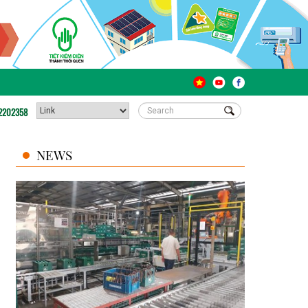
2202358
NEWS