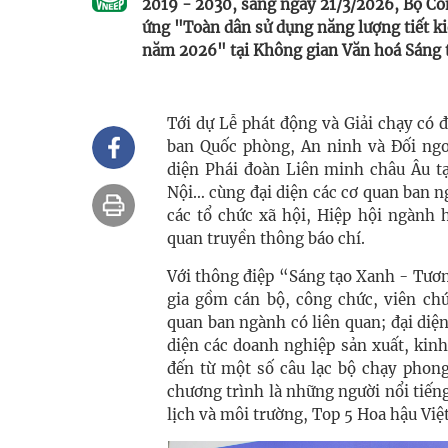
2019 - 2030, sáng ngày 21/3/2026, Bộ Cô
ứng "Toàn dân sử dụng năng lượng tiết ki
năm 2026" tại Không gian Văn hoá Sáng 
Tới dự Lễ phát động và Giải chạy có 
ban Quốc phòng, An ninh và Đối ngo
diện Phái đoàn Liên minh châu Âu tạ
Nội… cùng đại diện các cơ quan ban n
các tổ chức xã hội, Hiệp hội ngành 
quan truyền thông báo chí.
Với thông điệp “Sáng tạo Xanh - Tươn
gia gồm cán bộ, công chức, viên ch
quan ban ngành có liên quan; đại diện
diện các doanh nghiệp sản xuất, kin
đến từ một số câu lạc bộ chạy phong
chương trình là những người nổi tiến
lịch và môi trường, Top 5 Hoa hậu 