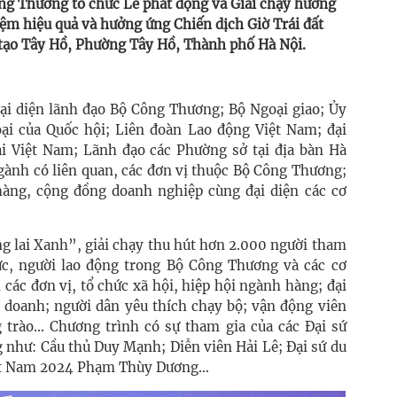
ng Thương tổ chức Lễ phát động và Giải chạy hưởng
ệm hiệu quả và hưởng ứng Chiến dịch Giờ Trái đất
tạo Tây Hồ, Phường Tây Hồ, Thành phố Hà Nội.
đại diện lãnh đạo Bộ Công Thương; Bộ Ngoại giao; Ủy
ại của Quốc hội; Liên đoàn Lao động Việt Nam; đại
i Việt Nam; Lãnh đạo các Phường sở tại địa bàn Hà
gành có liên quan, các đơn vị thuộc Bộ Công Thương;
hàng, cộng đồng doanh nghiệp cùng đại diện các cơ
g lai Xanh”, giải chạy thu hút hơn 2.000 người tham
ức, người lao động trong Bộ Công Thương và các cơ
 các đơn vị, tổ chức xã hội, hiệp hội ngành hàng; đại
h doanh; người dân yêu thích chạy bộ; vận động viên
 trào... Chương trình có sự tham gia của các Đại sứ
g như: Cầu thủ Duy Mạnh; Diễn viên Hải Lê; Đại sứ du
Việt Nam 2024 Phạm Thùy Dương…