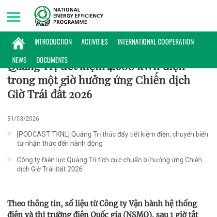
Saturday, 08/08/2026 | 06:07 GMT+7
60+
INTRODUCTION
ACTIVITIES
INTERNATIONAL COOPERATION
NEWS
DOCUMENTS
Quảng Trị tiết kiệm 4.600 kWh điện
trong một giờ hưởng ứng Chiến dịch
Giờ Trái đất 2026
31/03/2026
[PODCAST TKNL] Quảng Trị thúc đẩy tiết kiệm điện, chuyển biến
từ nhận thức đến hành động
Công ty Điện lực Quảng Trị tích cực chuẩn bị hưởng ứng Chiến
dịch Giờ Trái Đất 2026
Theo thông tin, số liệu từ Công ty Vận hành hệ thống
điện và thị trường điện Quốc gia (NSMO), sau 1 giờ tắt