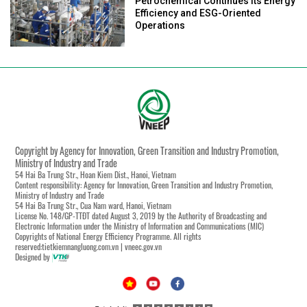
Petrochemical Continues Its Energy
Efficiency and ESG-Oriented
Operations
Copyright by Agency for Innovation, Green Transition and Industry Promotion,
Ministry of Industry and Trade
54 Hai Ba Trung Str., Hoan Kiem Dist., Hanoi, Vietnam
Content responsibility: Agency for Innovation, Green Transition and Industry Promotion,
Ministry of Industry and Trade
54 Hai Ba Trung Str., Cua Nam ward, Hanoi, Vietnam
License No. 148/GP-TTĐT dated August 3, 2019 by the Authority of Broadcasting and
Electronic Information under the Ministry of Information and Communications (MIC)
Copyrights of National Energy Efficiency Programme. All rights
reserved:tietkiemnangluong.com.vn | vneec.gov.vn
Designed by