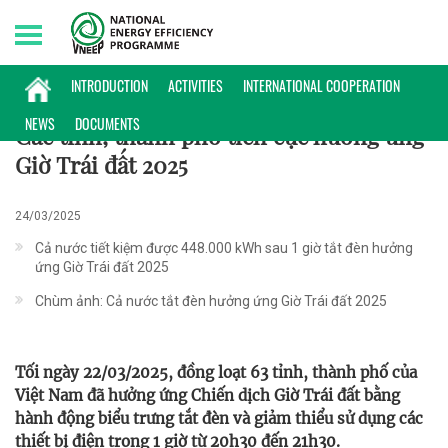
Saturday, 08/08/2026 | 10:02 GMT+7
60+
INTRODUCTION
ACTIVITIES
INTERNATIONAL COOPERATION
NEWS
DOCUMENTS
Các tỉnh, thành phố tích cực hưởng ứng
Giờ Trái đất 2025
24/03/2025
Cả nước tiết kiệm được 448.000 kWh sau 1 giờ tắt đèn hưởng
ứng Giờ Trái đất 2025
Chùm ảnh: Cả nước tắt đèn hưởng ứng Giờ Trái đất 2025
Tối ngày 22/03/2025, đồng loạt 63 tỉnh, thành phố của
Việt Nam đã hưởng ứng Chiến dịch Giờ Trái đất bằng
hành động biểu trưng tắt đèn và giảm thiểu sử dụng các
thiết bị điện trong 1 giờ từ 20h30 đến 21h30.