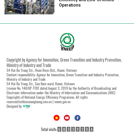
Operations
Copyright by Agency for Innovation, Green Transition and Industry Promotion,
Ministry of Industry and Trade
54 Hai Ba Trung Str., Hoan Kiem Dist., Hanoi, Vietnam
Content responsibility: Agency for Innovation, Green Transition and Industry Promotion,
Ministry of Industry and Trade
54 Hai Ba Trung Str., Cua Nam ward, Hanoi, Vietnam
License No. 148/GP-TTĐT dated August 3, 2019 by the Authority of Broadcasting and
Electronic Information under the Ministry of Information and Communications (MIC)
Copyrights of National Energy Efficiency Programme. All rights
reserved:tietkiemnangluong.com.vn | vneec.gov.vn
Designed by
Total visits
6
8
3
3
9
2
9
4