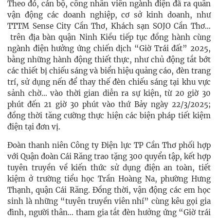
Theo đó, cán bộ, công nhân viên ngành điện đã ra quân
vận động các doanh nghiệp, cơ sở kinh doanh, như
TTTM Sense City Cần Thơ, Khách sạn SOJO Cần Thơ…
trên địa bàn quận Ninh Kiều tiếp tục đồng hành cùng
ngành điện hưởng ứng chiến dịch “Giờ Trái đất” 2025,
bằng những hành động thiết thực, như chủ động tắt bớt
các thiết bị chiếu sáng và biển hiệu quảng cáo, đèn trang
trí, sử dụng nến để thay thế đèn chiếu sáng tại khu vực
sảnh chờ… vào thời gian diễn ra sự kiện, từ 20 giờ 30
phút đến 21 giờ 30 phút vào thứ Bảy ngày 22/3/2025;
đồng thời tăng cường thực hiện các biện pháp tiết kiệm
điện tại đơn vị.
Đoàn thanh niên Công ty Điện lực TP Cần Thơ phối hợp
với Quận đoàn Cái Răng trao tặng 300 quyển tập, kết hợp
tuyên truyền về kiến thức sử dụng điện an toàn, tiết
kiệm ở trường tiểu học Trần Hoàng Na, phường Hưng
Thạnh, quận Cái Răng. Đồng thời, vận động các em học
sinh là những “tuyên truyền viên nhí” cùng kêu gọi gia
đình, người thân… tham gia tắt đèn hưởng ứng “Giờ trái