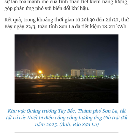
sự lan tỏa mạnh mẽ của tinh thần tiết kiệm năng lượng,
góp phần ứng phó với biến đổi khí hậu.
Kết quả, trong khoảng thời gian từ 20h30 đến 21h30, thứ
Bảy ngày 22/3, toàn tỉnh Sơn La đã tiết kiệm 18.211 kWh.
Khu vực Quảng trường Tây Bắc, Thành phố Sơn La, tắt
tất cả các thiết bị điện công cộng hưởng ứng Giờ trái đất
năm 2025. (Ảnh: Báo Sơn La)