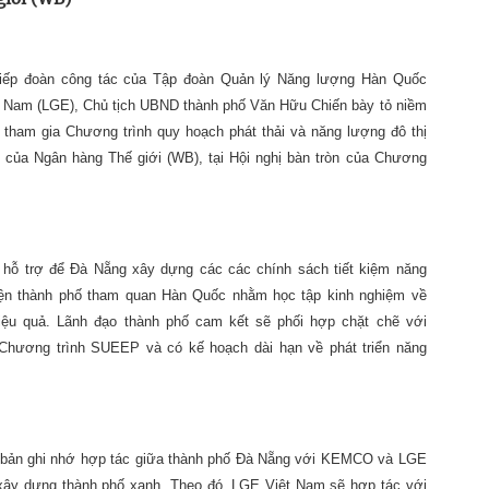
 tiếp đoàn công tác của Tập đoàn Quản lý Năng lượng Hàn Quốc
 Nam (LGE), Chủ tịch UBND thành phố Văn Hữu Chiến bày tỏ niềm
tham gia Chương trình quy hoạch phát thải và năng lượng đô thị
ủa Ngân hàng Thế giới (WB), tại Hội nghị bàn tròn của Chương
 hỗ trợ để Đà Nẵng xây dựng các các chính sách tiết kiệm năng
 diện thành phố tham quan Hàn Quốc nhằm học tập kinh nghiệm về
ệu quả. Lãnh đạo thành phố cam kết sẽ phối hợp chặt chẽ với
hương trình SUEEP và có kế hoạch dài hạn về phát triển năng
iên bản ghi nhớ hợp tác giữa thành phố Đà Nẵng với KEMCO và LGE
xây dựng thành phố xanh. Theo đó, LGE Việt Nam sẽ hợp tác với