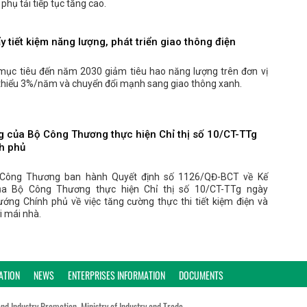
phụ tải tiếp tục tăng cao.
 tiết kiệm năng lượng, phát triển giao thông điện
mục tiêu đến năm 2030 giảm tiêu hao năng lượng trên đơn vị
ối thiểu 3%/năm và chuyển đổi mạnh sang giao thông xanh.
 của Bộ Công Thương thực hiện Chỉ thị số 10/CT-TTg
h phủ
 Công Thương ban hành Quyết định số 1126/QĐ-BCT về Kế
a Bộ Công Thương thực hiện Chỉ thị số 10/CT-TTg ngày
ớng Chính phủ về việc tăng cường thực thi tiết kiệm điện và
i mái nhà.
ATION
NEWS
ENTERPRISES INFORMATION
DOCUMENTS
and Industry Promotion, Ministry of Industry and Trade