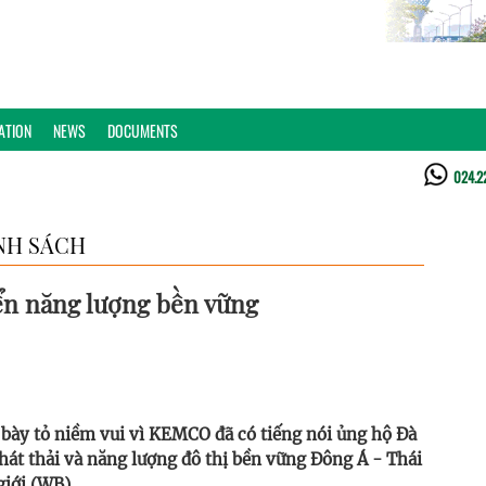
ATION
NEWS
DOCUMENTS
024.2
NH SÁCH
ển năng lượng bền vững
bày tỏ niềm vui vì KEMCO đã có tiếng nói ủng hộ Đà
át thải và năng lượng đô thị bền vững Đông Á - Thái
giới (WB)