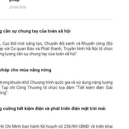
23/06/2026
g cần sự chung tay của toàn xã hội
 Cục Đổi mới sáng tạo, Chuyển đổi xanh và Khuyến công (Bộ
p với Cơ quan Báo và Phát thanh, Truyền hình Hà Nội tổ chức
ng lượng cần sự chung tay của toàn xã hội".
ải pháp cho mùa nắng nóng
, trong khuôn khổ Chương trình quốc gia về sử dụng năng lượng
, Tạp chí Công Thương tổ chức tọa đàm “Tiết kiệm điện: Giải
óng”.
 cường tiết kiệm điện và phát triển điện mặt trời mái
Hồ Chí Minh ban hành Kế hoạch số 236/KH-UBND về triển khai