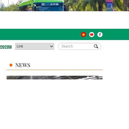
2202358
NEWS