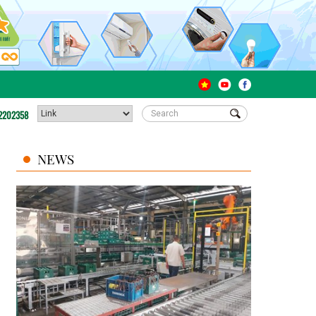
2202358
NEWS