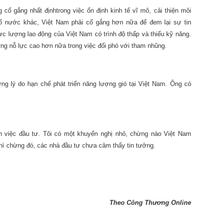
ố gắng nhất địnhtrong việc ổn định kinh tế vĩ mô, cải thiện môi
ố nước khác, Việt Nam phải cố gắng hơn nữa để đem lại sự tin
c lượng lao động của Việt Nam có trình độ thấp và thiếu kỹ năng.
g nỗ lực cao hơn nữa trong việc đối phó với tham nhũng.
ững lý do hạn chế phát triển năng lượng gió tại Việt Nam. Ông có
 việc đầu tư. Tôi có một khuyến nghị nhỏ, chừng nào Việt Nam
thì chừng đó, các nhà đầu tư chưa cảm thấy tin tưởng.
Theo Công Thương Online