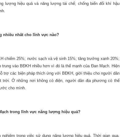
ng lượng hiệu quả và năng lượng tái chế; chống biến đổi khí hậu
nh.
g nhiều nhất cho lĩnh vực nào?
ĐKH chiếm 25%; nước sạch và vệ sinh 15%; tăng trưởng xanh 20%;
 tập trung vào BĐKH nhiều hơn vì đó là thế mạnh của Đan Mạch. Hiện
hỗ trợ các biện pháp thích ứng với BĐKH, giới thiệu cho người dân
trời. Ở những nơi không có điện, người dân địa phương có thể
nước cho mình.
Mạch trong lĩnh vực năng lượng hiệu quả?
 nghiệm trong việc sử dụng năng lượng hiệu quả. Thời gian qua,