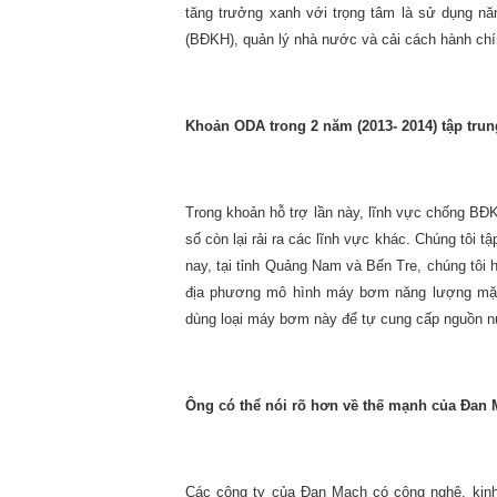
tăng trưởng xanh với trọng tâm là sử dụng nă
(BĐKH), quản lý nhà nước và cải cách hành chí
Khoản ODA trong 2 năm (2013- 2014) tập trun
Trong khoản hỗ trợ lần này, lĩnh vực chống B
số còn lại rải ra các lĩnh vực khác. Chúng tôi
nay, tại tỉnh Quảng Nam và Bến Tre, chúng tôi 
địa phương mô hình máy bơm năng lượng mặt 
dùng loại máy bơm này để tự cung cấp nguồn 
Ông có thể nói rõ hơn về thế mạnh của Đan 
Các công ty của Đan Mạch có công nghệ, kinh