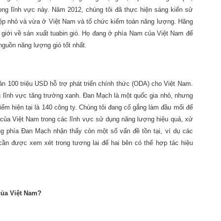
ng lĩnh vực này. Năm 2012, chúng tôi đã thực hiện sáng kiến sử
iệp nhỏ và vừa ở Việt Nam và tổ chức kiểm toán năng lượng. Hãng
 giới về sản xuất tuabin gió. Họ đang ở phía Nam của Việt Nam để
nguồn năng lượng gió tốt nhất.
n 100 triệu USD hỗ trợ phát triển chính thức (ODA) cho Việt Nam.
ác lĩnh vực tăng trưởng xanh. Đan Mạch là một quốc gia nhỏ, nhưng
iểm hiện tại là 140 công ty. Chúng tôi đang cố gắng làm đầu mối để
của Việt Nam trong các lĩnh vực sử dụng năng lượng hiệu quả, xử
g phía Đan Mạch nhận thấy còn một số vấn đề tồn tại, ví dụ các
 cần được xem xét trong tương lai để hai bên có thể hợp tác hiệu
của Việt Nam?