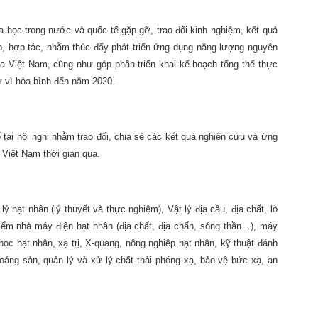
oa học trong nước và quốc tế gặp gỡ, trao đổi kinh nghiệm, kết quả
p, hợp tác, nhằm thúc đẩy phát triển ứng dụng năng lượng nguyên
 của Việt Nam, cũng như góp phần triển khai kế hoạch tổng thể thực
 vì hòa bình đến năm 2020.
 tại hội nghị nhằm trao đổi, chia sẻ các kết quả nghiên cứu và ứng
 Việt Nam thời gian qua.
ý hạt nhân (lý thuyết và thực nghiệm), Vật lý địa cầu, địa chất, lò
iểm nhà máy điện hạt nhân (địa chất, địa chấn, sóng thần…), máy
học hạt nhân, xạ trị, X-quang, nông nghiệp hạt nhân, kỹ thuật đánh
oáng sản, quản lý và xử lý chất thải phóng xạ, bảo vệ bức xạ, an