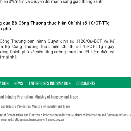
ối thiểu 3%/năm và chuyển đổi mạnh sang giao thông xanh.
 của Bộ Công Thương thực hiện Chỉ thị số 10/CT-TTg
h phủ
 Công Thương ban hành Quyết định số 1126/QĐ-BCT về Kế
a Bộ Công Thương thực hiện Chỉ thị số 10/CT-TTg ngày
ớng Chính phủ về việc tăng cường thực thi tiết kiệm điện và
i mái nhà.
ATION
NEWS
ENTERPRISES INFORMATION
DOCUMENTS
and Industry Promotion, Ministry of Industry and Trade
n and Industry Promotion, Ministry of Industry and Trade
ty of Broadcasting and Electronic Information under the Ministry of Information and Communications (
s reserved:tietkiemnangluong.com.vn | vneec.gov.vn