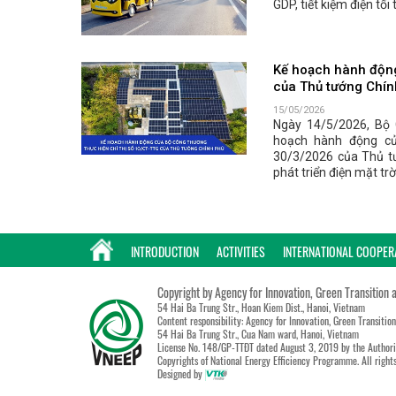
GDP, tiết kiệm điện t
Kế hoạch hành động
của Thủ tướng Chín
15/05/2026
Ngày 14/5/2026, Bộ
hoạch hành động củ
30/3/2026 của Thủ tư
phát triển điện mặt trờ
INTRODUCTION
ACTIVITIES
INTERNATIONAL COOPER
Copyright by Agency for Innovation, Green Transition 
54 Hai Ba Trung Str., Hoan Kiem Dist., Hanoi, Vietnam
Content responsibility: Agency for Innovation, Green Transitio
54 Hai Ba Trung Str., Cua Nam ward, Hanoi, Vietnam
License No. 148/GP-TTĐT dated August 3, 2019 by the Authori
Copyrights of National Energy Efficiency Programme. All right
Designed by