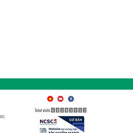
Total visits
6
8
3
8
3
9
5
3
MIC)