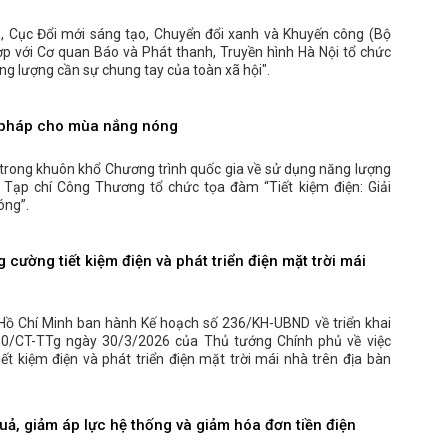
 Cục Đổi mới sáng tạo, Chuyển đổi xanh và Khuyến công (Bộ
p với Cơ quan Báo và Phát thanh, Truyền hình Hà Nội tổ chức
ng lượng cần sự chung tay của toàn xã hội".
ải pháp cho mùa nắng nóng
, trong khuôn khổ Chương trình quốc gia về sử dụng năng lượng
, Tạp chí Công Thương tổ chức tọa đàm “Tiết kiệm điện: Giải
óng”.
 cường tiết kiệm điện và phát triển điện mặt trời mái
Hồ Chí Minh ban hành Kế hoạch số 236/KH-UBND về triển khai
 10/CT-TTg ngày 30/3/2026 của Thủ tướng Chính phủ về việc
iết kiệm điện và phát triển điện mặt trời mái nhà trên địa bàn
uả, giảm áp lực hệ thống và giảm hóa đơn tiền điện