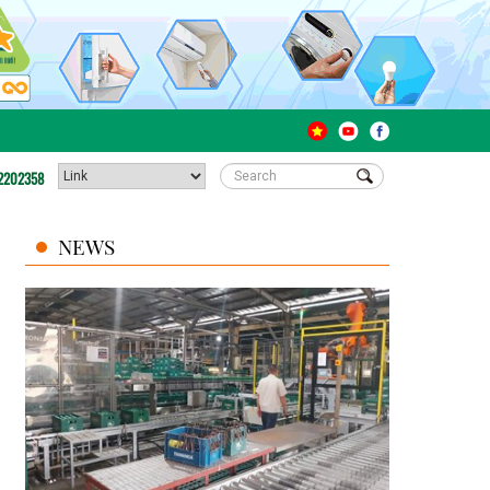
2202358
NEWS