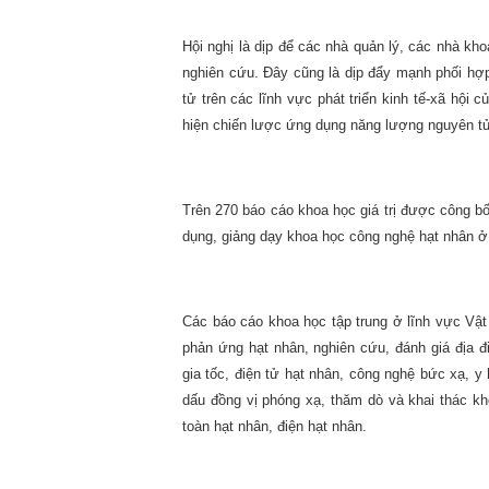
Hội nghị là dịp để các nhà quản lý, các nhà kh
nghiên cứu. Đây cũng là dịp đẩy mạnh phối hợ
tử trên các lĩnh vực phát triển kinh tế-xã hội
hiện chiến lược ứng dụng năng lượng nguyên tử
Trên 270 báo cáo khoa học giá trị được công bố
dụng, giảng dạy khoa học công nghệ hạt nhân ở
Các báo cáo khoa học tập trung ở lĩnh vực Vật l
phản ứng hạt nhân, nghiên cứu, đánh giá địa đ
gia tốc, điện tử hạt nhân, công nghệ bức xạ, y 
dấu đồng vị phóng xạ, thăm dò và khai thác kh
toàn hạt nhân, điện hạt nhân.