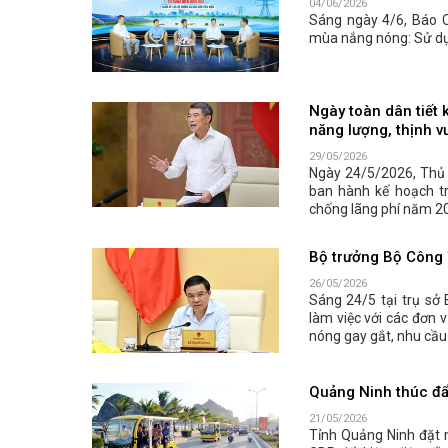
04/06/2026
Sáng ngày 4/6, Báo 
mùa nắng nóng: Sử dụn
Ngày toàn dân tiết 
năng lượng, thịnh v
29/05/2026
Ngày 24/5/2026, Thủ
ban hành kế hoạch tr
chống lãng phí năm 202
Bộ trưởng Bộ Công 
26/05/2026
Sáng 24/5 tại trụ s
làm việc với các đơn 
nóng gay gắt, nhu cầu 
Quảng Ninh thúc đẩy
21/05/2026
Tỉnh Quảng Ninh đặt 