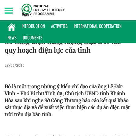
Sunday, 09/08/2026 | 07:48 GMT+7
CHÍNH SÁCH
INTRODUCTION
ACTIVITIES
INTERNATIONAL COOPERATION
NEWS
DOCUMENTS
Bổ sung điện năng lượng mặt trời vào
quy hoạch điện lực của tỉnh
23/09/2016
Đó là một trong những ý kiến chỉ đạo của ông Lê Đức
Vinh - Phó Bí thư Tỉnh ủy, Chủ tịch UBND tỉnh Khánh
Hòa sau khi nghe Sở Công Thương báo cáo kết quả khảo
sát thực địa và đề xuất việc thực hiện các dự án điện mặt
trời trên địa bàn tỉnh.