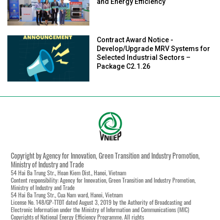
and Energy Efficiency
Contract Award Notice -
Develop/Upgrade MRV Systems for
Selected Industrial Sectors –
Package C2.1.26
Copyright by Agency for Innovation, Green Transition and Industry Promotion,
Ministry of Industry and Trade
54 Hai Ba Trung Str., Hoan Kiem Dist., Hanoi, Vietnam
Content responsibility: Agency for Innovation, Green Transition and Industry Promotion,
Ministry of Industry and Trade
54 Hai Ba Trung Str., Cua Nam ward, Hanoi, Vietnam
License No. 148/GP-TTĐT dated August 3, 2019 by the Authority of Broadcasting and
Electronic Information under the Ministry of Information and Communications (MIC)
Copyrights of National Energy Efficiency Programme. All rights