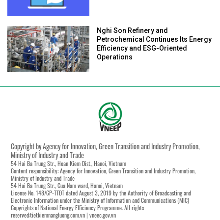
Nghi Son Refinery and
Petrochemical Continues Its Energy
Efficiency and ESG-Oriented
Operations
Copyright by Agency for Innovation, Green Transition and Industry Promotion,
Ministry of Industry and Trade
54 Hai Ba Trung Str., Hoan Kiem Dist., Hanoi, Vietnam
Content responsibility: Agency for Innovation, Green Transition and Industry Promotion,
Ministry of Industry and Trade
54 Hai Ba Trung Str., Cua Nam ward, Hanoi, Vietnam
License No. 148/GP-TTĐT dated August 3, 2019 by the Authority of Broadcasting and
Electronic Information under the Ministry of Information and Communications (MIC)
Copyrights of National Energy Efficiency Programme. All rights
reserved:tietkiemnangluong.com.vn | vneec.gov.vn