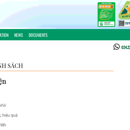
ATION
NEWS
DOCUMENTS
024.2
NH SÁCH
ện
 khô
, hiệu quả
 kWh