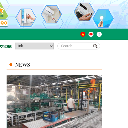
2202358
NEWS