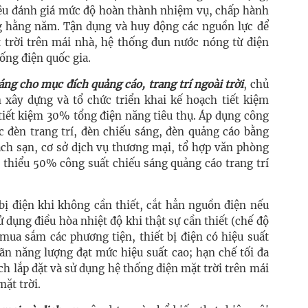
tiêu đánh giá mức độ hoàn thành nhiệm vụ, chấp hành
ng hằng năm. Tận dụng và huy động các nguồn lực để
t trời trên mái nhà, hệ thống đun nước nóng từ điện
hống điện quốc gia.
áng cho mục đích quảng cáo, trang trí ngoài trời
, chủ
n xây dựng và tổ chức triển khai kế hoạch tiết kiệm
 tiết kiệm 30% tổng điện năng tiêu thụ. Áp dụng công
c đèn trang trí, đèn chiếu sáng, đèn quảng cáo bằng
ách sạn, cơ sở dịch vụ thương mại, tổ hợp văn phòng
i thiểu 50% công suất chiếu sáng quảng cáo trang trí
t bị điện khi không cần thiết, cắt hẳn nguồn điện nếu
ử dụng điều hòa nhiệt độ khi thật sự cần thiết (chế độ
 mua sắm các phương tiện, thiết bị điện có hiệu suất
hãn năng lượng đạt mức hiệu suất cao; hạn chế tối đa
h lắp đặt và sử dụng hệ thống điện mặt trời trên mái
ặt trời.