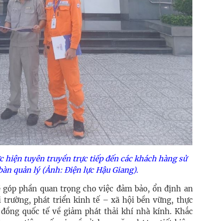
c hiện tuyên truyền trực tiếp đến các khách hàng sử
bàn quản lý (Ảnh: Điện lực Hậu Giang).
sẽ góp phần quan trọng cho việc đảm bảo, ổn định an
 trường, phát triển kinh tế – xã hội bền vững, thực
đồng quốc tế về giảm phát thải khí nhà kính. Khắc