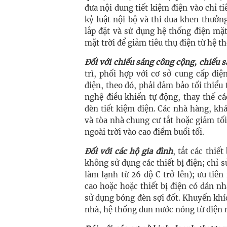
đưa nội dung tiết kiệm điện vào chỉ 
kỷ luật nội bộ và thi đua khen thưở
lắp đặt và sử dụng hệ thống điện mặ
mặt trời để giảm tiêu thụ điện từ hệ t
Đối với chiếu sáng công cộng, chiếu s
trì, phối hợp với cơ sở cung cấp điệ
điện, theo đó, phải đảm bảo tối thiểu
nghệ điều khiển tự động, thay thế cá
đèn tiết kiệm điện. Các nhà hàng, kh
và tòa nhà chung cư tắt hoặc giảm tố
ngoài trời vào cao điểm buổi tối.
Đối với các hộ gia đình
, tắt các thiế
không sử dụng các thiết bị điện; chỉ s
làm lạnh từ 26 độ C trở lên); ưu tiên
cao hoặc hoặc thiết bị điện có dán n
sử dụng bóng đèn sợi đốt. Khuyến khíc
nhà, hệ thống đun nước nóng từ điện m