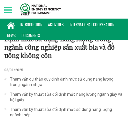
Sunday, 09/08/2026 | 01:15 GMT+7
CHÍNH SÁCH
INTRODUCTION
ACTIVITIES
INTERNATIONAL COOPERATION
NEWS
DOCUMENTS
Định mức sử dụng năng lượng trong
ngành công nghiệp sản xuất bia và đồ
uống không cồn
03/01/2025
Tham vấn dự thảo quy định định mức sử dụng năng lượng
trong ngành nhựa
Tham vấn kỹ thuật sửa đổi định mức năng lượng ngành giấy và
bột giấy
Tham vấn kỹ thuật sửa đổi định mức sử dụng năng lượng
ngành thép