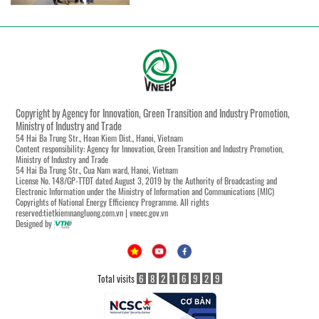
Copyright by Agency for Innovation, Green Transition and Industry Promotion,
Ministry of Industry and Trade
54 Hai Ba Trung Str., Hoan Kiem Dist., Hanoi, Vietnam
Content responsibility: Agency for Innovation, Green Transition and Industry Promotion,
Ministry of Industry and Trade
54 Hai Ba Trung Str., Cua Nam ward, Hanoi, Vietnam
License No. 148/GP-TTĐT dated August 3, 2019 by the Authority of Broadcasting and
Electronic Information under the Ministry of Information and Communications (MIC)
Copyrights of National Energy Efficiency Programme. All rights
reserved:tietkiemnangluong.com.vn | vneec.gov.vn
Designed by
Total visits
6
8
2
1
6
9
2
9