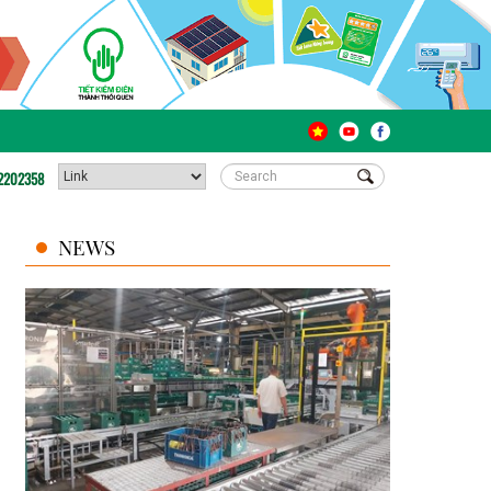
2202358
NEWS