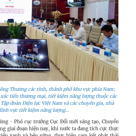
 Công Thương các tỉnh, thành phố khu vực phía Nam;
xúc tiến thương mại, tiết kiệm năng lượng thuộc các
Tập đoàn Điện lực Việt Nam và các chuyên gia, nhà
ĩnh vực tiết kiệm năng lượng...
 Dũng - Phó cục trưởng Cục Đổi mới sáng tạo, Chuyển
ng giai đoạn hiện nay, khi nước ta đang tích cực thực
riển xanh và bền vững, thực hiện cam kết phát thải