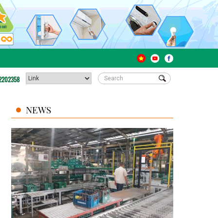
2202358
NEWS