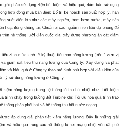
 giải pháp sử dụng điện tiết kiệm và hiệu quả, đảm bảo sử dụng
rong hợp đồng mua bán điện; Bố trí kế hoạch sản xuất hợp lý, hạn
ụ công suất điện lớn như các máy nghiền, trạm bơm nước, máy nén
iện hoạt động không tải; Chuẩn bị các nguồn nhiên liệu dự phòng để
n trên hệ thống lưới điện quốc gia, xây dựng phương án cắt giảm
tiêu định mức kinh tế kỹ thuật tiêu hao năng lượng (trên 1 đơn vị
 và giám sát tiêu thụ năng lượng của Công ty; Xây dựng và phát
 kiệm và hiệu quả ở Công ty theo mô hình phù hợp với điều kiện của
ản lý sử dụng năng lượng ở Công ty.
ết kiệm năng lượng trong hệ thống lò thu hồi nhiệt như: Tiết kiệm
quá trình cháy trong buồng đốt Turbine khí; Tối ưu hóa quá trình trao
i hệ thống phân phối hơi và hệ thống thu hồi nước ngang.
được áp dụng giải pháp tiết kiệm năng lượng. Đây là những giải
ệm và hiệu quả trong các hệ thống lò hơi mạng nhiệt vốn rất phổ