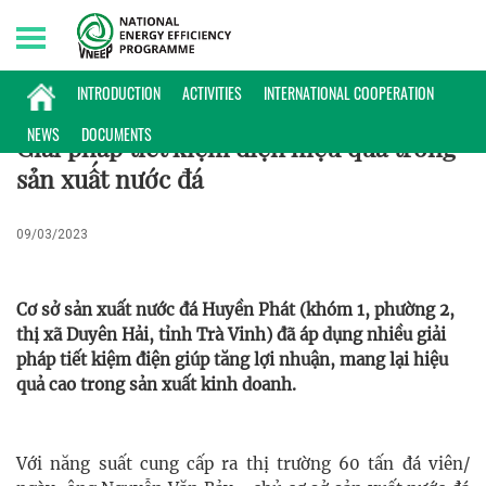
Saturday, 08/08/2026 | 06:34 GMT+7
ĐIỂN HÌNH
INTRODUCTION
ACTIVITIES
INTERNATIONAL COOPERATION
NEWS
DOCUMENTS
Giải pháp tiết kiệm điện hiệu quả trong
sản xuất nước đá
09/03/2023
Cơ sở sản xuất nước đá Huyền Phát (khóm 1, phường 2,
thị xã Duyên Hải, tỉnh Trà Vinh) đã áp dụng nhiều giải
pháp tiết kiệm điện giúp tăng lợi nhuận, mang lại hiệu
quả cao trong sản xuất kinh doanh.
Với năng suất cung cấp ra thị trường 60 tấn đá viên/