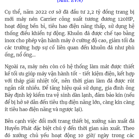
(Ảnh: EVN)
Cụ thể, năm 2022 cơ sở đã đầu tư 2,2 tỷ đồng trang bị
mới máy nén Carrier công suất tương đương 120HP,
hoạt động bền bỉ, tiêu hao điện năng thấp, sử dụng hệ
thống điều khiển tự động. Khuôn đá được chế tạo bằng
inox cho phép vận hành máy ở cường độ cao, giảm tối đa
các trường hợp sự cố liên quan đến khuôn đá như phù
ống, nổ ống…
Ngoài ra, máy nén còn có hệ thống làm mát được thiết
kế tối ưu giúp máy vận hành tốt - tiết kiệm điện, kết hợp
với tháp giải nhiệt tốt, nên thời gian làm đá được rút
ngắn rất nhiều. Để tăng hiệu quả sử dụng, gia đình ông
Bảy định kỳ kiểm tra vệ sinh dàn lạnh, đảm bảo kín (nếu
để bị hở sẽ dẫn đến tiêu thụ điện năng lớn, càng kín càng
ít tiêu hao điện năng và ngược lại).
Bên cạnh việc đổi mới trang thiết bị, xưởng sản xuất đá
Huyền Phát đặc biệt chú ý đến thời gian sản xuất. Theo
đó xưởng chủ yếu hoạt động 10 giờ/ ngày trong các