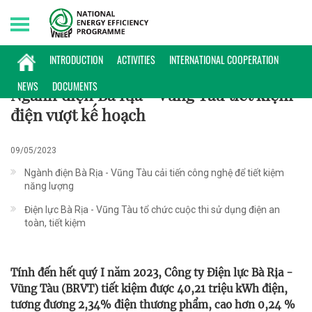
Saturday, 08/08/2026 | 15:58 GMT+7
ĐIỂN HÌNH
INTRODUCTION
ACTIVITIES
INTERNATIONAL COOPERATION
NEWS
DOCUMENTS
Ngành điện Bà Rịa - Vũng Tàu tiết kiệm
điện vượt kế hoạch
09/05/2023
Ngành điện Bà Rịa - Vũng Tàu cải tiến công nghệ để tiết kiệm
năng lượng
Điện lực Bà Rịa - Vũng Tàu tổ chức cuộc thi sử dụng điện an
toàn, tiết kiệm
Tính đến hết quý I năm 2023, Công ty Điện lực Bà Rịa -
Vũng Tàu (BRVT) tiết kiệm được 40,21 triệu kWh điện,
tương đương 2,34% điện thương phẩm, cao hơn 0,24 %