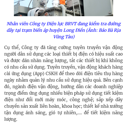
Nhân viên Công ty Điện lực BRVT đang kiểm tra đường
dây tại trạm biến áp huyện Long Điền (Ảnh: Báo Bà Rịa
Vũng Tàu)
Cụ thể, Công ty đã tăng cường tuyên truyền vận động
người dân sử dụng các loại thiết bị điện có hiệu suất cao
và được dán nhãn năng lượng, tắt các thiết bị khi không
có nhu cầu sử dụng. Tuyên truyền, vận động khách hàng
cài ứng dụng (App) CSKH để theo dõi điện tiêu thụ hàng
ngày nhằm quản lý nhu cầu sử dụng hiệu quả. Bên cạnh
đó, ngành điện vận động, hướng dẫn các doanh nghiệp
trọng điểm ứng dụng nhiều biện pháp sử dụng tiết kiệm
điện như đổi mới máy móc, công nghệ; sắp xếp dây
chuyền sản xuất liên hoàn, khoa học; thiết kế nhà xưởng
tận dụng ánh sáng, gió tự nhiên,.... để tiết kiệm năng
lượng.