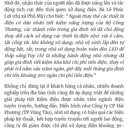
Nhờ đó, nhận thức của người dân đã được nâng lên và tác
động tích cực đến thói quen sử dụng điện. Bà Lê Phúc
Lợi (thị xã Phú Mỹ) cho biết: “
Ngoài thay thế các thiết bị
điện có dán nhãn tiết kiệm năng lượng của Bộ Công
Thương, các thành viên trong gia đình tôi đã chủ động
thay đổi cách sử dụng các thiết bị điện như: rút ổ cắm,
tắt công tắc khi không sử dụng; nhà vệ sinh lắp đèn tự
động bật, tắt; trong nhà sử dụng hoàn toàn đèn LED để
thắp sáng.Tuy chỉ là những hành động nhỏ nhưng đã
giúp gia đình tiết kiệm kha khá chi phí tiền điện, thay vì
phải trả năm sáu trăm ngàn, giờ đây mỗi tháng gia đình
chỉ tốn khoảng 300 ngàn chi phí tiền điện.
”
Không chỉ dừng lại ở khách hàng cá nhân, nhiều doanh
nghiệp trên địa bàn tỉnh cũng đã áp dụng triệt để những
giải pháp tiết kiệm điện được nhân viên ngành điện
tuyên truyền, hướng dẫn. Điển hình như Công ty CP Hải
Phương (TP.Vũng Tàu), nhờ sử dụng có hiệu quả các biện
pháp kỹ thuật, kết hợp tuyên truyền tới người lao động,
công ty đã giảm được chi phí sử dụng điện khoảng 30-