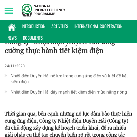
Sunday, 09/08/2026 | 23:09 GMT+7
ĐIỂN HÌNH
INTRODUCTION
ACTIVITIES
INTERNATIONAL COOPERATION
NEWS
DOCUMENTS
Công ty Nhiệt điện Duyên Hải tăng
cường thực hành tiết kiệm điện
24/11/2023
Nhiệt điện Duyên Hải nỗ lực trong cung ứng điện và triệt để tiết
kiệm điện
Nhiệt điện Duyên Hải đẩy mạnh tiết kiệm điện mùa nắng nóng
Thời gian qua, bên cạnh những nỗ lực đảm bảo thực hiện
cung ứng điện, Công ty Nhiệt điện Duyên Hải (Công ty)
đã chủ động xây dựng kế hoạch triển khai, đề ra nhiều
giải pháp cụ thể tạo chuyển biến rõ rệt trong công tác