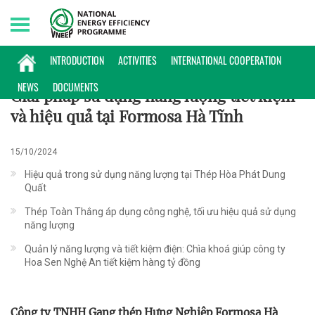
Thursday, 06/08/2026 | 23:26 GMT+7
ĐIỂN HÌNH
INTRODUCTION
ACTIVITIES
INTERNATIONAL COOPERATION
NEWS
DOCUMENTS
Giải pháp sử dụng năng lượng tiết kiệm
và hiệu quả tại Formosa Hà Tĩnh
15/10/2024
Hiệu quả trong sử dụng năng lượng tại Thép Hòa Phát Dung
Quất
Thép Toàn Thắng áp dụng công nghệ, tối ưu hiệu quả sử dụng
năng lượng
Quản lý năng lượng và tiết kiệm điện: Chìa khoá giúp công ty
Hoa Sen Nghệ An tiết kiệm hàng tỷ đồng
Công ty TNHH Gang thép Hưng Nghiệp Formosa Hà