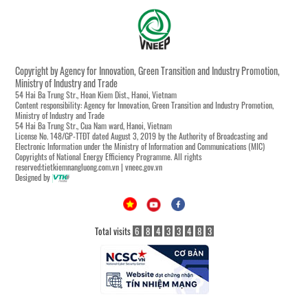
Copyright by Agency for Innovation, Green Transition and Industry Promotion,
Ministry of Industry and Trade
54 Hai Ba Trung Str., Hoan Kiem Dist., Hanoi, Vietnam
Content responsibility: Agency for Innovation, Green Transition and Industry Promotion,
Ministry of Industry and Trade
54 Hai Ba Trung Str., Cua Nam ward, Hanoi, Vietnam
License No. 148/GP-TTĐT dated August 3, 2019 by the Authority of Broadcasting and
Electronic Information under the Ministry of Information and Communications (MIC)
Copyrights of National Energy Efficiency Programme. All rights
reserved:tietkiemnangluong.com.vn | vneec.gov.vn
Designed by
Total visits
6
8
4
3
3
4
8
3