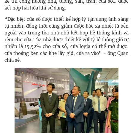
kế thi công hướng nhà, tường, sàn, trần, cửa sổ... được
kết hợp hài hòa khi sử dụng.
“Đặc biệt cửa sổ được thiết kế hợp lý tận dụng ánh sáng
tự nhiên, đồng thời cũng giảm được bức xạ nhiệt từ bên
ngoài vào trong tòa nhà nhờ kết hợp hệ thống kính và
rèm che cửa. Tòa nhà được thiết kế với tỷ lệ thông gió tự
nhiên là 15,52% cho cửa sổ, cửa logia có thể mở được,
cửa thoáng bên các khe lấy gió, cửa ra vào" - ông Quân
chia sẻ.