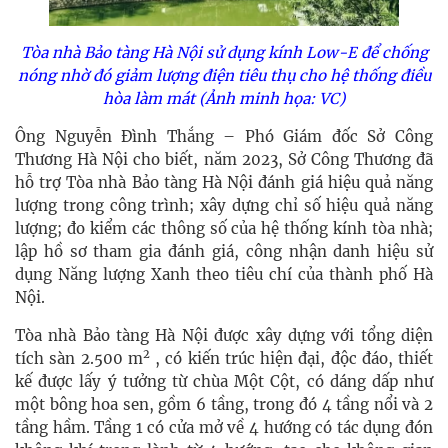
Tòa nhà Bảo tàng Hà Nội sử dụng kính Low-E để chống
nóng nhờ đó giảm lượng điện tiêu thụ cho hệ thống điều
hòa làm mát (Ảnh minh họa: VC)
Ông Nguyễn Đình Thắng – Phó Giám đốc Sở Công
Thương Hà Nội cho biết, năm 2023, Sở Công Thương đã
hỗ trợ Tòa nhà Bảo tàng Hà Nội đánh giá hiệu quả năng
lượng trong công trình; xây dựng chỉ số hiệu quả năng
lượng; đo kiểm các thông số của hệ thống kính tòa nhà;
lập hồ sơ tham gia đánh giá, công nhận danh hiệu sử
dụng Năng lượng Xanh theo tiêu chí của thành phố Hà
Nội.
Tòa nhà Bảo tàng Hà Nội đ
ược xây dựng với tổng diện
2
tích sàn 2.500 m
, có kiến trúc hiện đại, độc đáo, thiết
kế được lấy ý tưởng từ chùa Một Cột, có dáng dấp như
một bông hoa sen, gồm 6 tầng, trong đó 4 tầng nổi và 2
tầng hầm. Tầng 1 có cửa mở về 4 hướng có tác dụng đón