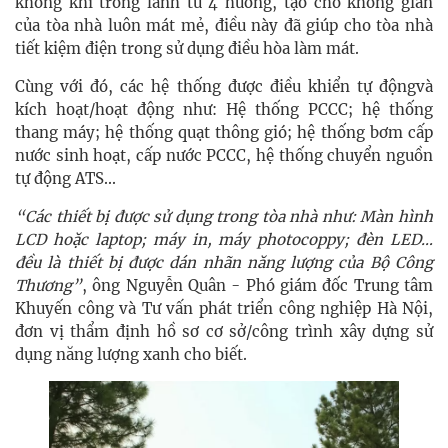
không khí trong lành từ 4 hướng, tạo cho không gian
của tòa nhà luôn mát mẻ, điều này đã giúp cho tòa nhà
tiết kiệm điện trong sử dụng điều hòa làm mát.
Cùng với đó, các hệ thống được điều khiển tự độngvà
kích hoạt/hoạt động như: Hệ thống PCCC; hệ thống
thang máy; hệ thống quạt thông gió; hệ thống bơm cấp
nước sinh hoạt, cấp nước PCCC, hệ thống chuyển nguồn
tự động ATS...
“Các thiết bị được sử dụng trong tòa nhà như: Màn hình
LCD hoặc laptop; máy in, máy photocoppy; đèn LED…
đều là thiết bị được dán nhãn năng lượng của Bộ Công
Thương”
, ông Nguyễn Quân - Phó giám đốc Trung tâm
Khuyến công và Tư vấn phát triển công nghiệp Hà Nội,
đơn vị thẩm định hồ sơ cơ sở/công trình xây dựng sử
dụng năng lượng xanh cho biết.