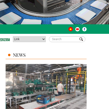
2202358
NEWS