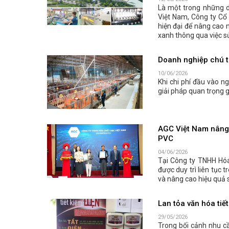
12/06/2026
Là một trong những do
Việt Nam, Công ty Cổ
hiện đại để nâng cao n
xanh thông qua việc sử
Doanh nghiệp chú tr
10/06/2026
Khi chi phí đầu vào n
giải pháp quan trọng 
AGC Việt Nam nâng 
PVC
04/06/2026
Tại Công ty TNHH Hóa
được duy trì liên tục 
và nâng cao hiệu quả 
Lan tỏa văn hóa tiế
29/05/2026
Trong bối cảnh nhu cầ